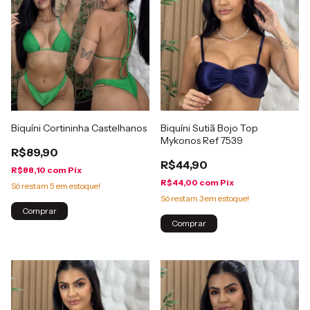
Biquíni Cortininha Castelhanos
Biquíni Sutiã Bojo Top
Mykonos Ref 7539
R$89,90
R$44,90
R$88,10
com
Pix
R$44,00
com
Pix
Só restam
5
em estoque!
Só restam
3
em estoque!
Comprar
Comprar