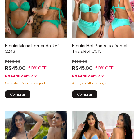
Biquíni Maria Fernanda Ref
Biquíni Hot Pants Fio Dental
3243
Thais Ref C013
R$90,00
R$90,00
R$45,00
R$45,00
50
% OFF
50
% OFF
R$44,10
com
Pix
R$44,10
com
Pix
Só restam
2
em estoque!
Atenção, última peça!
Comprar
Comprar