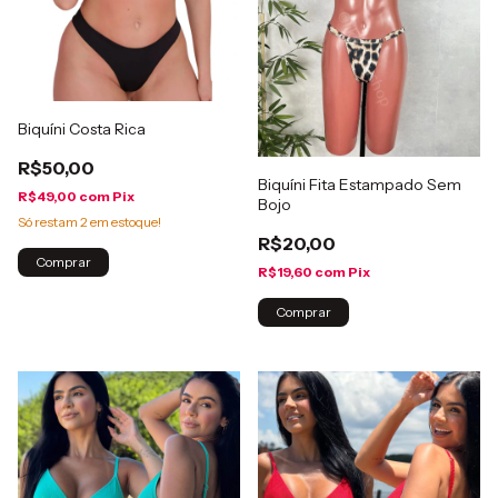
Biquíni Costa Rica
R$50,00
Biquíni Fita Estampado Sem
R$49,00
com
Pix
Bojo
Só restam
2
em estoque!
R$20,00
Comprar
R$19,60
com
Pix
Comprar