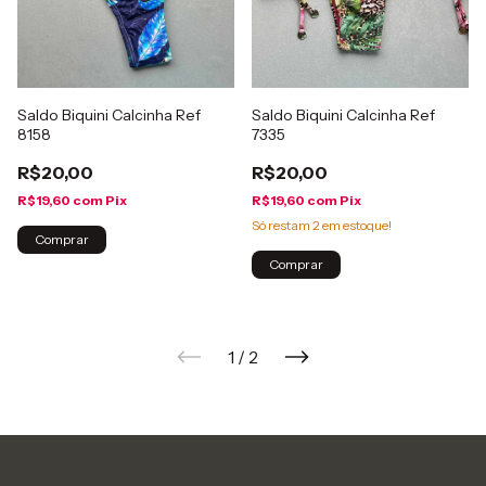
Saldo Biquini Calcinha Ref
Saldo Biquini Calcinha Ref
8158
7335
R$20,00
R$20,00
R$19,60
com
Pix
R$19,60
com
Pix
Só restam
2
em estoque!
Comprar
Comprar
1
/
2