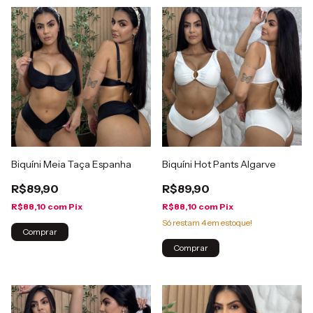
Biquíni Meia Taça Espanha
Biquíni Hot Pants Algarve
R$89,90
R$89,90
R$88,10
com
Pix
R$88,10
com
Pix
Só restam
4
em estoque!
Comprar
Comprar