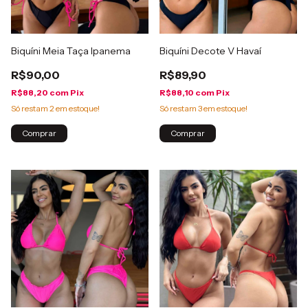
Biquíni Meia Taça Ipanema
Biquíni Decote V Havaí
R$90,00
R$89,90
R$88,20
com
Pix
R$88,10
com
Pix
Só restam
2
em estoque!
Só restam
3
em estoque!
Comprar
Comprar