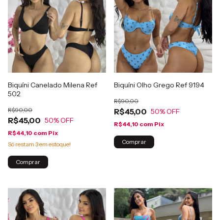
Biquíni Canelado Milena Ref
Biquíni Olho Grego Ref 9194
502
R$90,00
R$90,00
R$45,00
50
% OFF
R$45,00
50
% OFF
R$44,10
com
Pix
R$44,10
com
Pix
Comprar
Só restam
3
em estoque!
Comprar