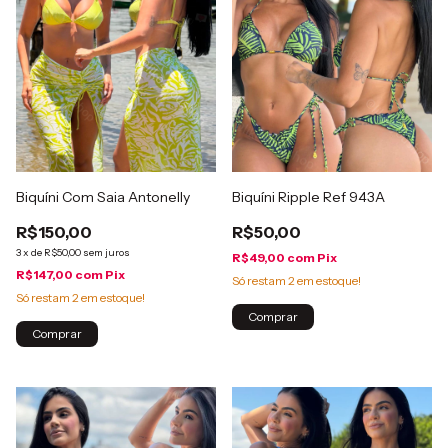
Biquíni Com Saia Antonelly
Biquíni Ripple Ref 943A
R$150,00
R$50,00
3
x
de
R$50,00
sem juros
R$49,00
com
Pix
R$147,00
com
Pix
Só restam
2
em estoque!
Só restam
2
em estoque!
Comprar
Comprar