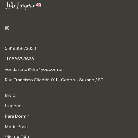
5511988673633
11 98867-3633
vendas.site@like4you.com.br
Rua Francisco Glicério, 911 - Centro - Suzano / SP
Início
Lingerie
Para Dormir
Moda Praia
Vibra e Géis