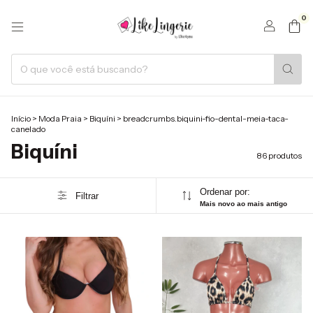
0
Início
>
Moda Praia
>
Biquíni
>
breadcrumbs.biquini-fio-dental-meia-taca-
canelado
Biquíni
86 produtos
Ordenar por:
Filtrar
Mais novo ao mais antigo