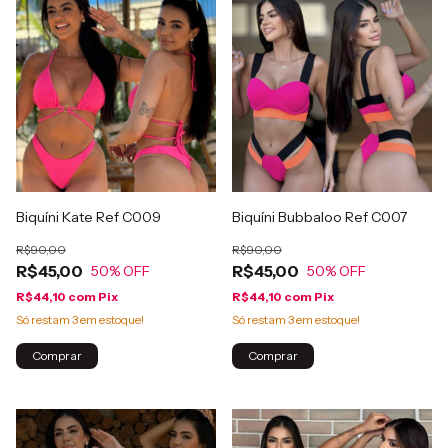
Biquíni Kate Ref C009
Biquíni Bubbaloo Ref C007
R$90,00
R$90,00
R$45,00
R$45,00
50
% OFF
50
% OFF
R$44,10
com
Pix
R$44,10
com
Pix
Só restam
3
em estoque!
Só restam
3
em estoque!
Comprar
Comprar