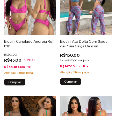
Biquíni Canelado Andreia Ref
Biquíni Asa Delta Com Saida
8111
de Praia Calça Cancun
R$90,00
R$150,00
R$45,00
50
% OFF
3
x
de
R$50,00
sem juros
R$147,00
com
Pix
R$44,10
com
Pix
Atenção, última peça!
Atenção, última peça!
Comprar
Comprar