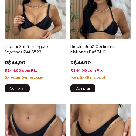
Biquíni Sutiã Triângulo
Biquíni Sutiã Cortininha
Mykonos Ref 8523
Mykonos Ref 7410
R$44,90
R$44,90
R$44,00
com
Pix
R$44,00
com
Pix
Só restam
3
em estoque!
Atenção, última peça!
Comprar
Comprar