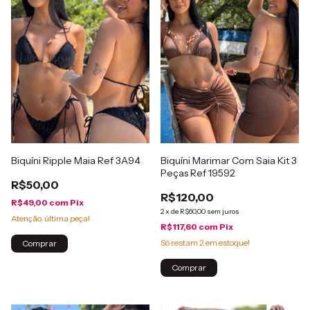
Biquíni Ripple Maia Ref 3A94
Biquíni Marimar Com Saia Kit 3
Peças Ref 19592
R$50,00
R$120,00
R$49,00
com
Pix
2
x
de
R$60,00
sem juros
Atenção, última peça!
R$117,60
com
Pix
Só restam
2
em estoque!
Comprar
Comprar