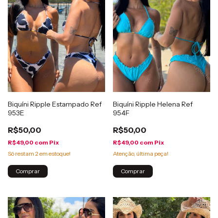
Biquíni Ripple Estampado Ref
Biquíni Ripple Helena Ref
953E
954F
R$50,00
R$50,00
R$49,00
com
Pix
R$49,00
com
Pix
Só restam
2
em estoque!
Atenção, última peça!
Comprar
Comprar