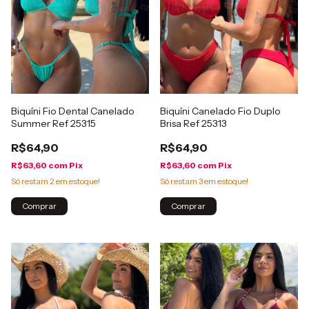
Biquíni Fio Dental Canelado
Biquíni Canelado Fio Duplo
Summer Ref 25315
Brisa Ref 25313
R$64,90
R$64,90
R$63,60
com
Pix
R$63,60
com
Pix
Só restam
2
em estoque!
Só restam
3
em estoque!
Comprar
Comprar