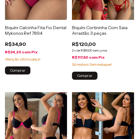
Biquíni Calcinha Fita Fio Dental
Biquíni Cortininha Com Saia
Mykonos Ref 7894
Arrastão 3 peças
R$34,90
R$120,00
2
x
de
R$60,00
sem juros
R$34,20
com
Pix
R$117,60
com
Pix
Atenção, última peça!
Só restam
3
em estoque!
Comprar
Comprar