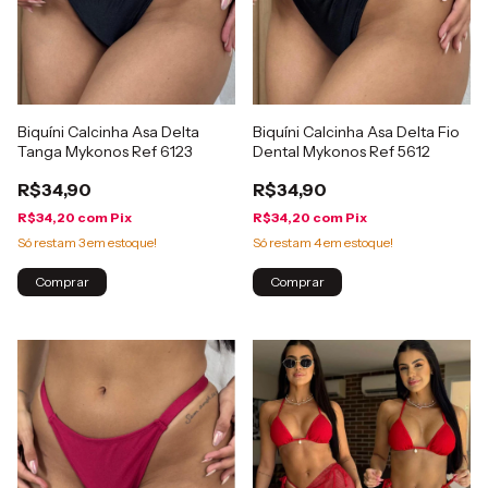
Biquíni Calcinha Asa Delta
Biquíni Calcinha Asa Delta Fio
Tanga Mykonos Ref 6123
Dental Mykonos Ref 5612
R$34,90
R$34,90
R$34,20
com
Pix
R$34,20
com
Pix
Só restam
3
em estoque!
Só restam
4
em estoque!
Comprar
Comprar