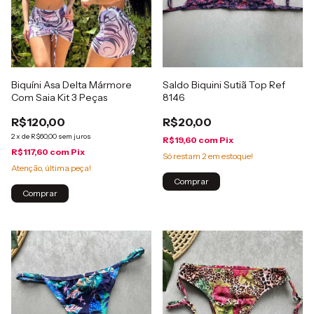
Biquíni Asa Delta Mármore
Saldo Biquini Sutiã Top Ref
Com Saia Kit 3 Peças
8146
R$120,00
R$20,00
2
x
de
R$60,00
sem juros
R$19,60
com
Pix
R$117,60
com
Pix
Só restam
2
em estoque!
Atenção, última peça!
Comprar
Comprar