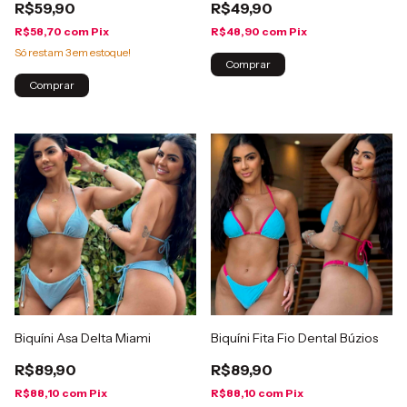
R$59,90
R$49,90
R$58,70
com
Pix
R$48,90
com
Pix
Só restam
3
em estoque!
Comprar
Comprar
Biquíni Asa Delta Miami
Biquíni Fita Fio Dental Búzios
R$89,90
R$89,90
R$88,10
com
Pix
R$88,10
com
Pix