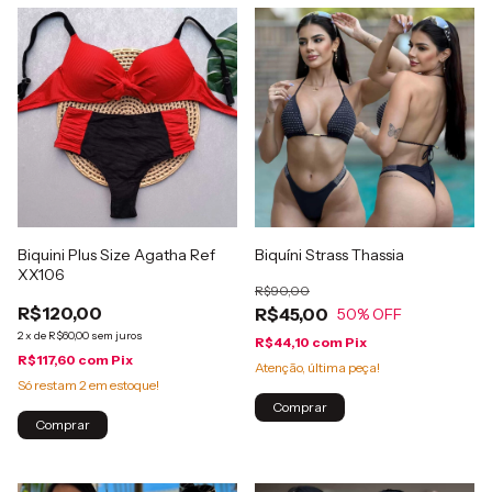
Biquini Plus Size Agatha Ref
Biquíni Strass Thassia
XX106
R$90,00
R$120,00
R$45,00
50
% OFF
2
x
de
R$60,00
sem juros
R$44,10
com
Pix
R$117,60
com
Pix
Atenção, última peça!
Só restam
2
em estoque!
Comprar
Comprar