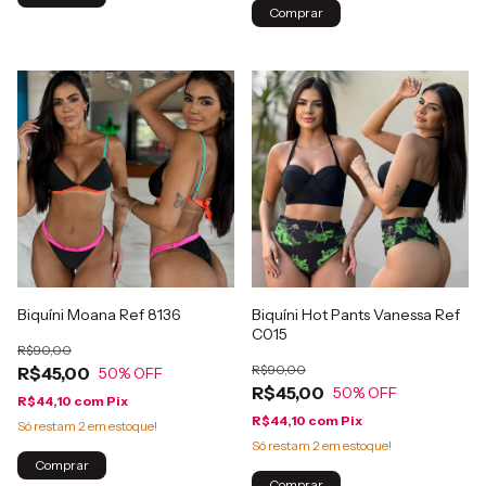
Comprar
Biquíni Moana Ref 8136
Biquíni Hot Pants Vanessa Ref
C015
R$90,00
R$90,00
R$45,00
50
% OFF
R$45,00
50
% OFF
R$44,10
com
Pix
R$44,10
com
Pix
Só restam
2
em estoque!
Só restam
2
em estoque!
Comprar
Comprar