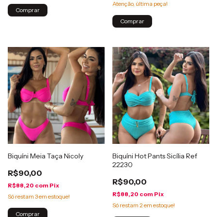
Atenção, última peça!
Comprar
Comprar
Biquíni Meia Taça Nicoly
Biquíni Hot Pants Sicília Ref
22230
R$90,00
R$90,00
R$88,20
com
Pix
R$88,20
com
Pix
Só restam
3
em estoque!
Só restam
2
em estoque!
Comprar