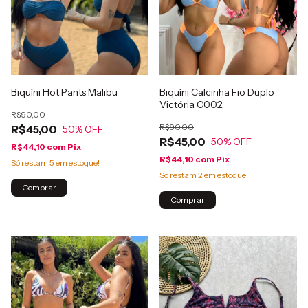
Biquíni Hot Pants Malibu
Biquíni Calcinha Fio Duplo
Victória C002
R$90,00
R$90,00
R$45,00
50
% OFF
R$45,00
50
% OFF
R$44,10
com
Pix
R$44,10
com
Pix
Só restam
5
em estoque!
Só restam
2
em estoque!
Comprar
Comprar