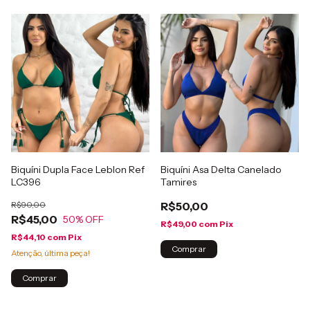
Biquíni Dupla Face Leblon Ref
Biquíni Asa Delta Canelado
LC396
Tamires
R$90,00
R$50,00
R$45,00
50
% OFF
R$49,00
com
Pix
R$44,10
com
Pix
Comprar
Atenção, última peça!
Comprar