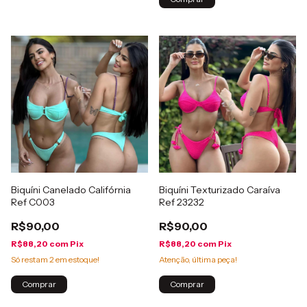
Biquíni Canelado Califórnia
Biquíni Texturizado Caraíva
Ref C003
Ref 23232
R$90,00
R$90,00
R$88,20
com
Pix
R$88,20
com
Pix
Só restam
2
em estoque!
Atenção, última peça!
Comprar
Comprar