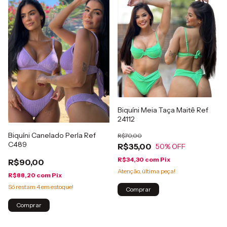
Biquíni Meia Taça Maitê Ref
24112
Biquíni Canelado Perla Ref
R$70,00
C489
R$35,00
50
% OFF
R$34,30
com
Pix
R$90,00
Atenção, última peça!
R$88,20
com
Pix
Só restam
4
em estoque!
Comprar
Comprar