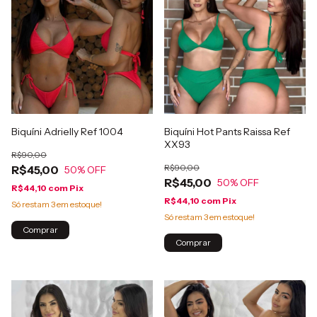
Biquíni Adrielly Ref 1004
Biquíni Hot Pants Raissa Ref
XX93
R$90,00
R$90,00
R$45,00
50
% OFF
R$45,00
50
% OFF
R$44,10
com
Pix
R$44,10
com
Pix
Só restam
3
em estoque!
Só restam
3
em estoque!
Comprar
Comprar