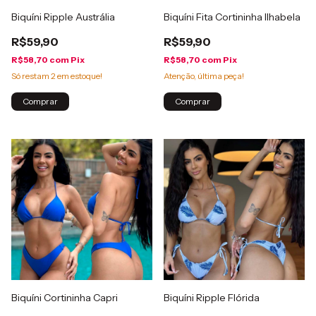
Biquíni Ripple Austrália
Biquíni Fita Cortininha Ilhabela
R$59,90
R$59,90
R$58,70
com
Pix
R$58,70
com
Pix
Só restam
2
em estoque!
Atenção, última peça!
Comprar
Comprar
Biquíni Cortininha Capri
Biquíni Ripple Flórida