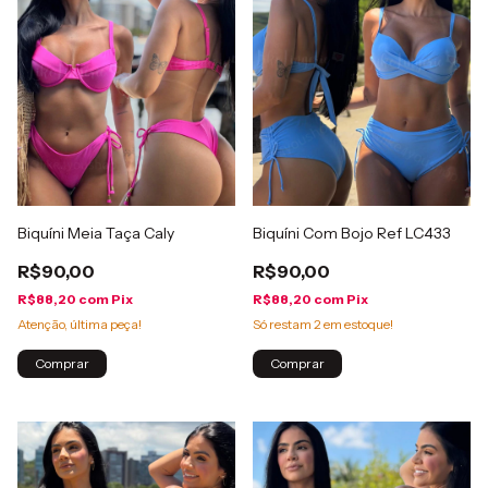
Biquíni Meia Taça Caly
Biquíni Com Bojo Ref LC433
R$90,00
R$90,00
R$88,20
com
Pix
R$88,20
com
Pix
Atenção, última peça!
Só restam
2
em estoque!
Comprar
Comprar