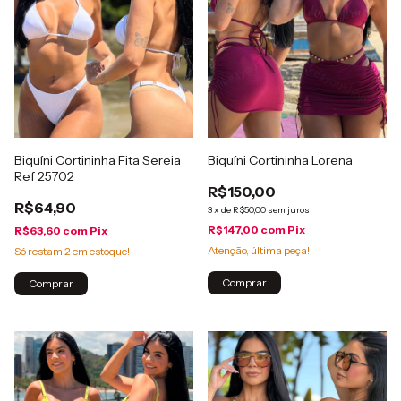
Biquíni Cortininha Fita Sereia
Biquíni Cortininha Lorena
Ref 25702
R$150,00
R$64,90
3
x
de
R$50,00
sem juros
R$147,00
com
Pix
R$63,60
com
Pix
Atenção, última peça!
Só restam
2
em estoque!
Comprar
Comprar