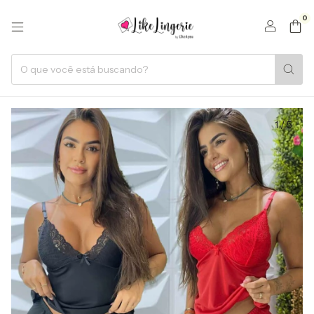
0
1
/
5