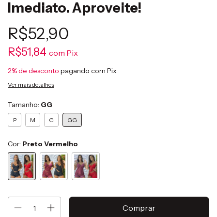
Imediato. Aproveite!
R$52,90
R$51,84
com
Pix
2% de desconto
pagando com Pix
Ver mais detalhes
Tamanho:
GG
P
M
G
GG
Cor:
Preto Vermelho