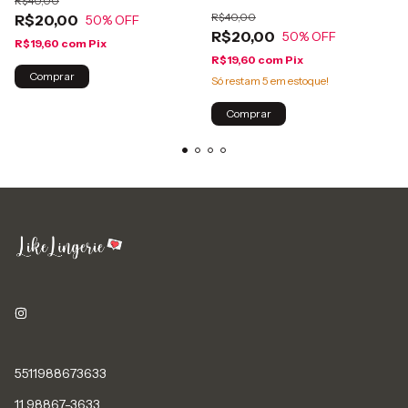
R$40,00
R$40,00
R$20,00
50
% OFF
R$20,00
50
% OFF
R$19,60
com
Pix
R$19,60
com
Pix
Comprar
Só restam
5
em estoque!
Comprar
5511988673633
11 98867-3633