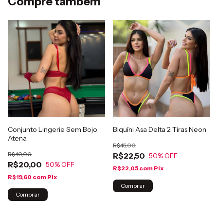
Compre também
Conjunto Lingerie Sem Bojo
Biquíni Asa Delta 2 Tiras Neon
Atena
R$45,00
R$40,00
R$22,50
50
% OFF
R$20,00
50
% OFF
R$22,05
com
Pix
R$19,60
com
Pix
Comprar
Comprar