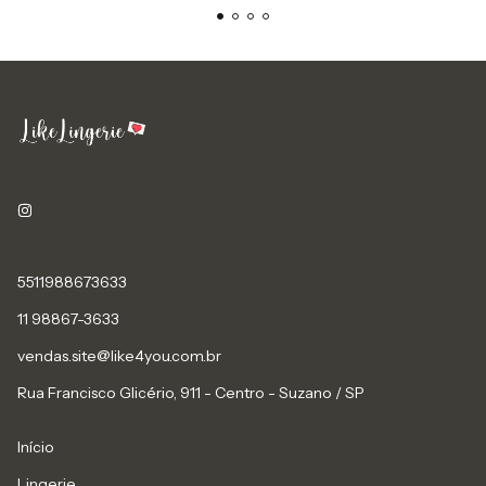
5511988673633
11 98867-3633
vendas.site@like4you.com.br
Rua Francisco Glicério, 911 - Centro - Suzano / SP
Início
Lingerie