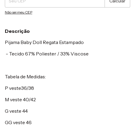
Calcular
Não sei meu CEP
Descrição
Pijama Baby Doll Regata Estampado
- Tecido 67% Poliester / 33% Viscose
Tabela de Medidas:
P veste36/38
M veste 40/42
G veste 44
GG veste 46