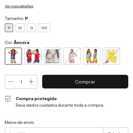
Ver mais detalhes
Tamanho:
P
P
M
G
GG
Cor:
Âncora
Compra protegida
Seus dados cuidados durante toda a compra.
Entregas para o CEP:
Alterar CEP
Meios de envio