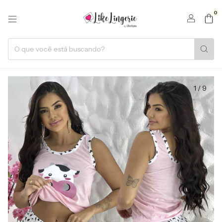
0
1
/
9