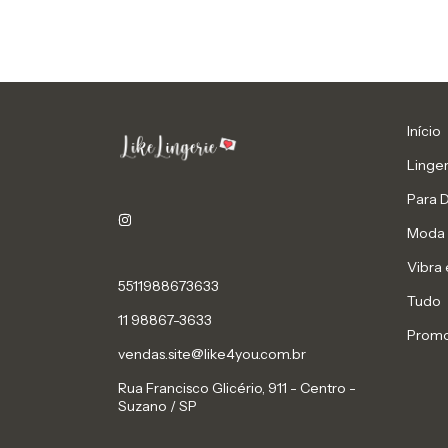
Início
Linger
Para 
Moda 
Vibra 
5511988673633
Tudo
11 98867-3633
Prom
vendas.site@like4you.com.br
Rua Francisco Glicério, 911 - Centro -
Suzano / SP