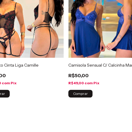
o Cinta Liga Camille
Camisola Sensual C/ Calcinha M
,00
R$50,00
0
com
Pix
R$49,00
com
Pix
rar
Comprar