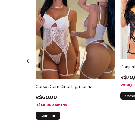
Conjunt
R$70
R$68,6
uvas Aryana
Corset Com Cinta Liga Lunna
Comp
R$60,00
R$58,80
com
Pix
Comprar