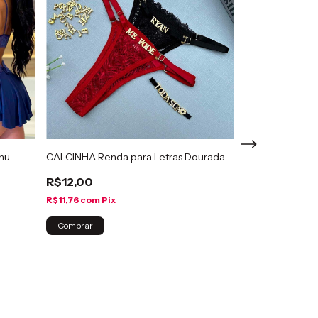
anu
CALCINHA Renda para Letras Dourada
R$12,00
R$11,76
com
Pix
Camisola Sensu
Paula
Comprar
R$60,00
R$58,80
com
Pi
Comprar