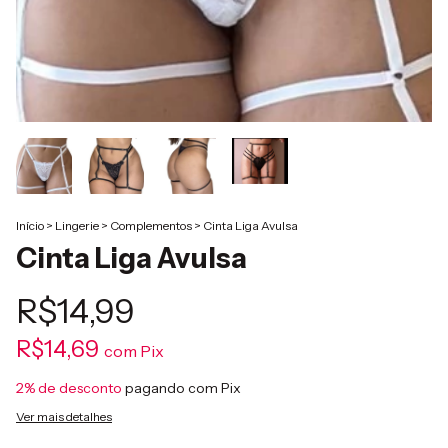
Início
>
Lingerie
>
Complementos
>
Cinta Liga Avulsa
Cinta Liga Avulsa
R$14,99
R$14,69
com
Pix
2% de desconto
pagando com Pix
Ver mais detalhes