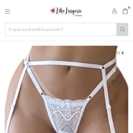
0
1
/
4