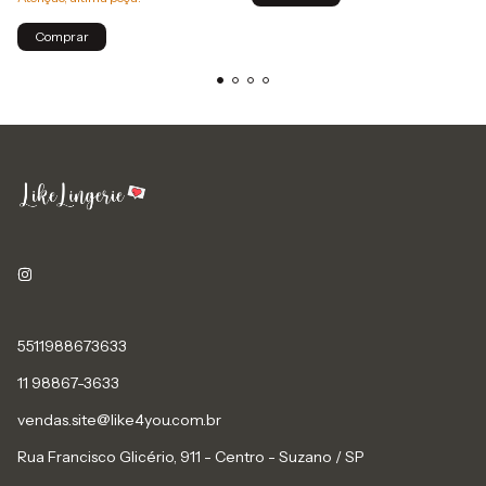
Comprar
5511988673633
11 98867-3633
vendas.site@like4you.com.br
Rua Francisco Glicério, 911 - Centro - Suzano / SP