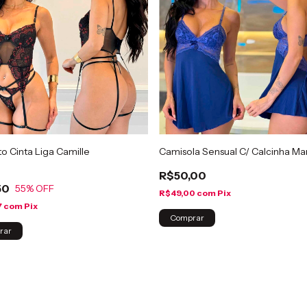
o Cinta Liga Camille
Camisola Sensual C/ Calcinha M
R$50,00
50
55
% OFF
R$49,00
com
Pix
7
com
Pix
Comprar
rar