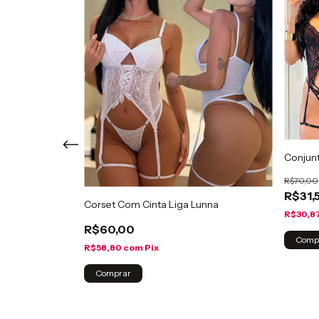
Conjunt
R$70,00
R$31,
uvas Aryana
Corset Com Cinta Liga Lunna
R$30,8
R$60,00
Comp
R$58,80
com
Pix
Comprar