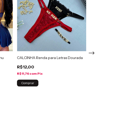
anu
CALCINHA Renda para Letras Dourada
R$12,00
R$11,76
com
Pix
Camisola Sensu
Paula
Comprar
R$60,00
R$58,80
com
Pi
Comprar