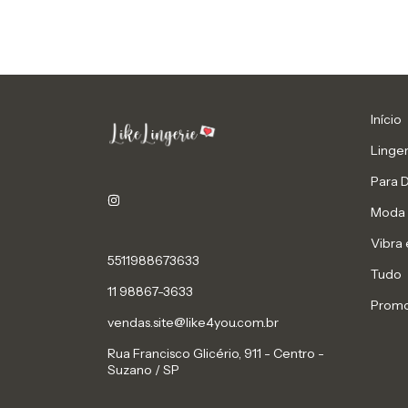
Início
Linger
Para 
Moda 
Vibra 
5511988673633
Tudo
11 98867-3633
Prom
vendas.site@like4you.com.br
Rua Francisco Glicério, 911 - Centro -
Suzano / SP