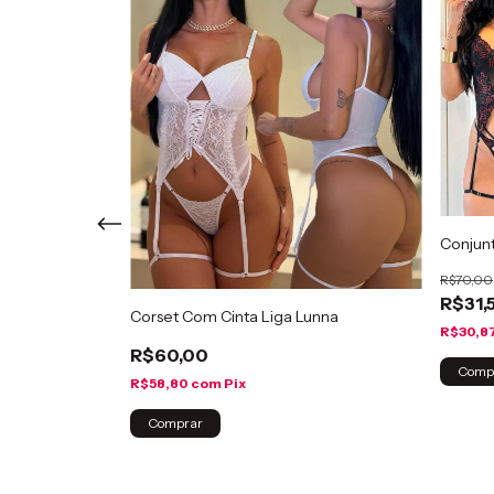
Conjunt
R$70,00
R$31,
uvas Aryana
Corset Com Cinta Liga Lunna
R$30,8
R$60,00
Comp
R$58,80
com
Pix
Comprar