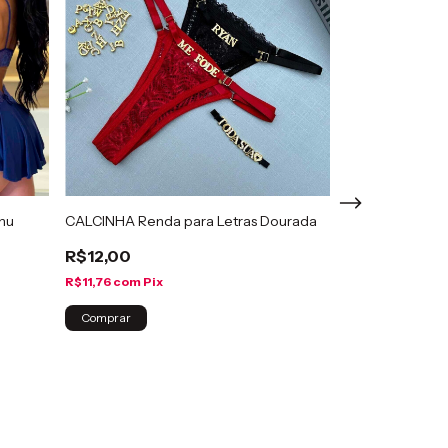
anu
CALCINHA Renda para Letras Dourada
R$12,00
R$11,76
com
Pix
Camisola Sensu
Paula
Comprar
R$60,00
R$58,80
com
Pi
Comprar