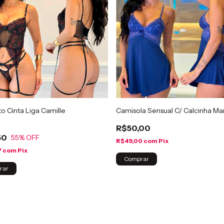
o Cinta Liga Camille
Camisola Sensual C/ Calcinha M
R$50,00
50
55
% OFF
R$49,00
com
Pix
7
com
Pix
Comprar
rar