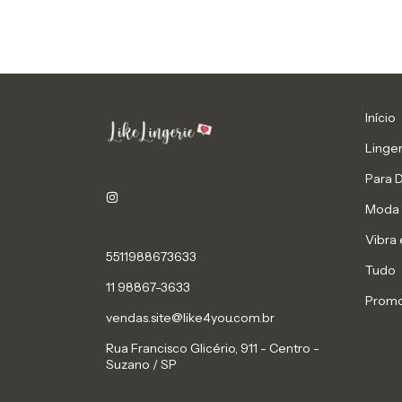
Início
Linger
Para 
Moda 
Vibra 
5511988673633
Tudo
11 98867-3633
Prom
vendas.site@like4you.com.br
Rua Francisco Glicério, 911 - Centro -
Suzano / SP