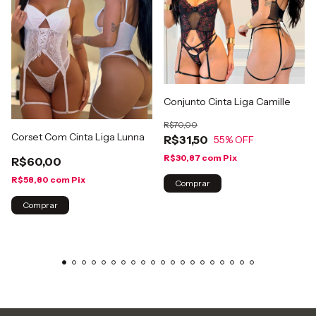
Conjunto Cinta Liga Camille
R$70,00
Corset Com Cinta Liga Lunna
R$31,50
55
% OFF
R$30,87
com
Pix
R$60,00
R$58,80
com
Pix
Comprar
Comprar