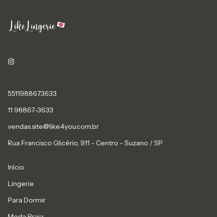
5511988673633
11 98867-3633
vendas.site@like4you.com.br
Rua Francisco Glicério, 911 - Centro - Suzano / SP
Início
Lingerie
Para Dormir
Moda Praia