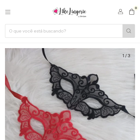
0
1
/
3