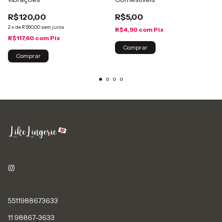
R$120,00
R$5,00
2
x
de
R$60,00
sem juros
R$4,90
com
Pix
R$117,60
com
Pix
Comprar
Comprar
5511988673633
11 98867-3633