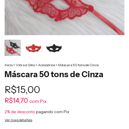
Início
>
Vibra e Géis
>
Acessórios
>
Máscara 50 tons de Cinza
Máscara 50 tons de Cinza
R$15,00
R$14,70
com
Pix
2% de desconto
pagando com Pix
Ver mais detalhes