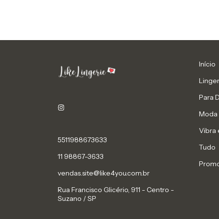
Início
Linger
Para 
Moda 
Vibra 
5511988673633
Tudo
11 98867-3633
Prom
vendas.site@like4you.com.br
Rua Francisco Glicério, 911 - Centro -
Suzano / SP