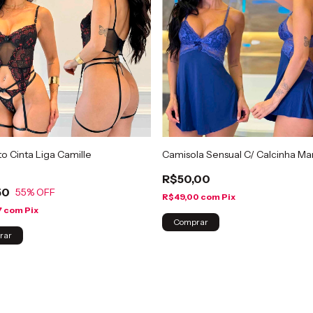
o Cinta Liga Camille
Camisola Sensual C/ Calcinha M
R$50,00
50
55
% OFF
R$49,00
com
Pix
7
com
Pix
Comprar
rar