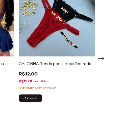
anu
CALCINHA Renda para Letras Dourada
R$12,00
R$11,76
com
Pix
Camisola Sensu
Paula
Só restam
5
em estoque!
R$60,00
Comprar
R$58,80
com
Pi
Comprar