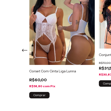
Conjunt
R$70,00
R$31,
uvas Aryana
Corset Com Cinta Liga Lunna
R$30,8
R$60,00
Comp
R$58,80
com
Pix
Comprar