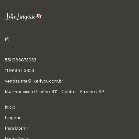
5511988673633
11 98867-3633
vendas.site@like4you.com.br
Rua Francisco Glicério, 911 - Centro - Suzano / SP
Início
Lingerie
Para Dormir
Moda Praia