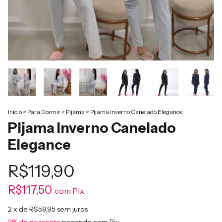
Início
>
Para Dormir
>
Pijama
>
Pijama Inverno Canelado Elegance
Pijama Inverno Canelado
Elegance
R$119,90
R$117,50
com
Pix
2
x de
R$59,95
sem juros