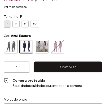
2% de desconto
pagando com Pix
Ver mais detalhes
Tamanho:
P
P
M
G
GG
Cor:
Azul Escuro
Compra protegida
Seus dados cuidados durante toda a compra.
Entregas para o CEP:
Alterar CEP
Meios de envio