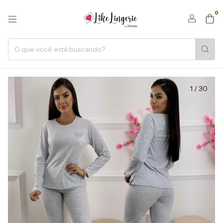
0
1
/
30