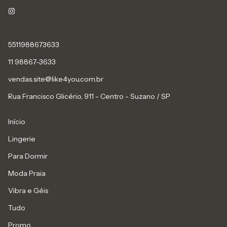
5511988673633
11 98867-3633
vendas.site@like4you.com.br
Rua Francisco Glicério, 911 - Centro - Suzano / SP
Início
Lingerie
Para Dormir
Moda Praia
Vibra e Géis
Tudo
Promo