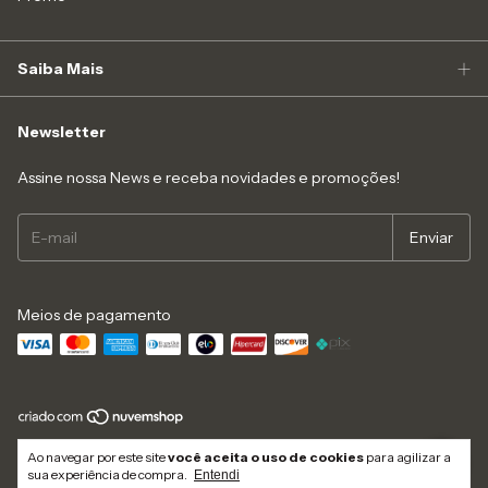
Saiba Mais
Newsletter
Assine nossa News e receba novidades e promoções!
Meios de pagamento
Copyright Like4you Moda Intima Ltda - 16547545000152 - 2026. Todos os
Ao navegar por este site
você aceita o uso de cookies
para agilizar a
direitos reservados.
sua experiência de compra.
Entendi