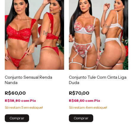
Conjunto Sensual Renda
Conjunto Tule Com Cinta Liga
Nanda
Duda
R$60,00
R$70,00
R$58,80
com
Pix
R$68,60
com
Pix
Só restam
5
em estoque!
Só restam
4
em estoque!
Comprar
Comprar