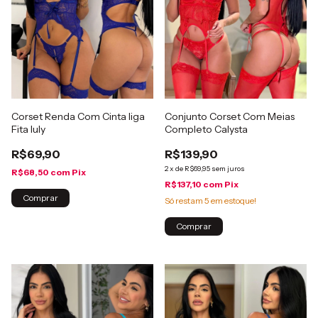
Corset Renda Com Cinta liga
Conjunto Corset Com Meias
Fita Iuly
Completo Calysta
R$69,90
R$139,90
2
x
de
R$69,95
sem juros
R$68,50
com
Pix
R$137,10
com
Pix
Comprar
Só restam
5
em estoque!
Comprar