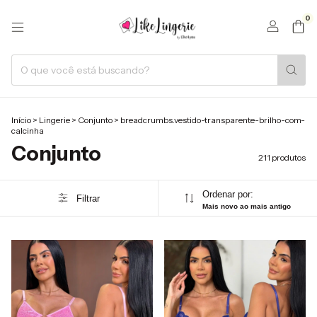
0
Início
>
Lingerie
>
Conjunto
>
breadcrumbs.vestido-transparente-brilho-com-
calcinha
Conjunto
211 produtos
Ordenar por:
Filtrar
Mais novo ao mais antigo