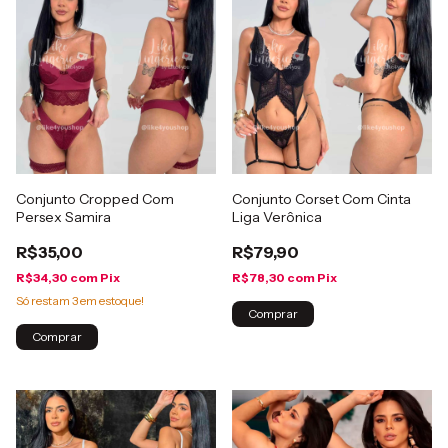
Conjunto Cropped Com
Conjunto Corset Com Cinta
Persex Samira
Liga Verônica
R$35,00
R$79,90
R$34,30
com
Pix
R$78,30
com
Pix
Só restam
3
em estoque!
Comprar
Comprar