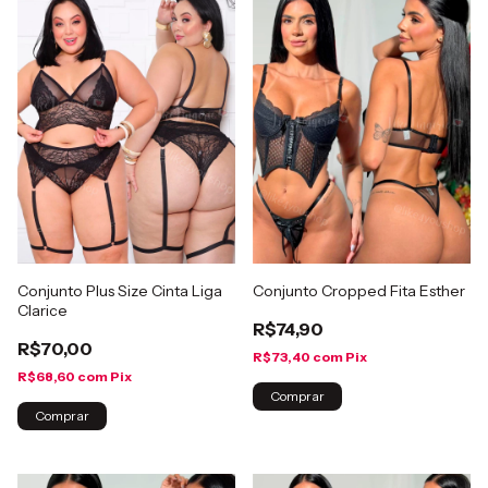
Conjunto Plus Size Cinta Liga
Conjunto Cropped Fita Esther
Clarice
R$74,90
R$70,00
R$73,40
com
Pix
R$68,60
com
Pix
Comprar
Comprar