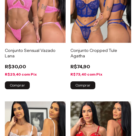
Conjunto Sensual Vazado
Conjunto Cropped Tule
Lana
Agatha
R$30,00
R$74,90
R$29,40
com
Pix
R$73,40
com
Pix
Comprar
Comprar