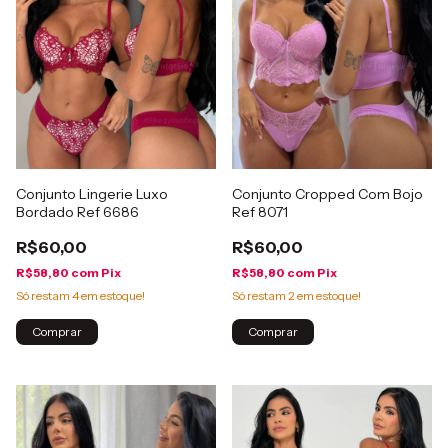
Conjunto Lingerie Luxo
Conjunto Cropped Com Bojo
Bordado Ref 6686
Ref 8071
R$60,00
R$60,00
R$58,80
com
Pix
R$58,80
com
Pix
Só restam
4
em estoque!
Só restam
2
em estoque!
Comprar
Comprar