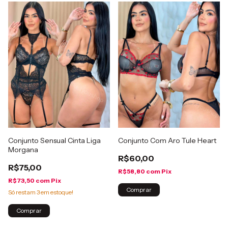
Conjunto Sensual Cinta Liga
Conjunto Com Aro Tule Heart
Morgana
R$60,00
R$75,00
R$58,80
com
Pix
R$73,50
com
Pix
Comprar
Só restam
3
em estoque!
Comprar