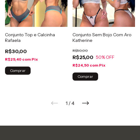
Conjunto Top e Calcinha
Conjunto Sem Bojo Com Aro
Rafaela
Katherine
R$30,00
R$50,00
R$25,00
50
% OFF
R$29,40
com
Pix
R$24,50
com
Pix
Comprar
Comprar
1
/
4