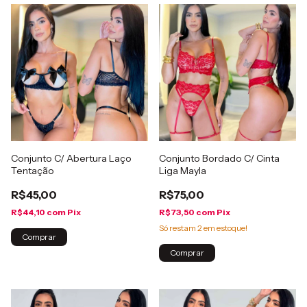
Conjunto C/ Abertura Laço
Conjunto Bordado C/ Cinta
Tentação
Liga Mayla
R$45,00
R$75,00
R$44,10
com
Pix
R$73,50
com
Pix
Só restam
2
em estoque!
Comprar
Comprar