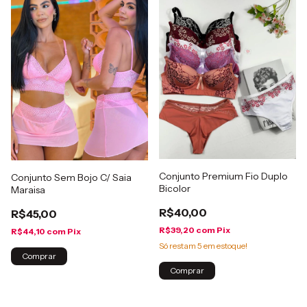
Conjunto Premium Fio Duplo
Conjunto Sem Bojo C/ Saia
Bicolor
Maraisa
R$40,00
R$45,00
R$39,20
com
Pix
R$44,10
com
Pix
Só restam
5
em estoque!
Comprar
Comprar