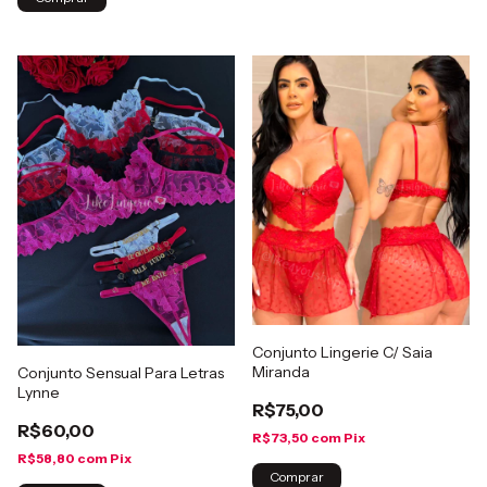
Conjunto Lingerie C/ Saia
Miranda
Conjunto Sensual Para Letras
Lynne
R$75,00
R$60,00
R$73,50
com
Pix
R$58,80
com
Pix
Comprar