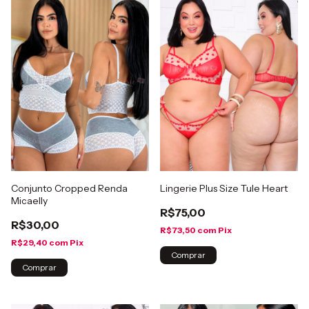
Conjunto Cropped Renda
Lingerie Plus Size Tule Heart
Micaelly
R$75,00
R$30,00
R$73,50
com
Pix
R$29,40
com
Pix
Comprar
Comprar