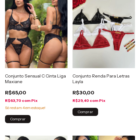
Conjunto Sensual C Cinta Liga
Conjunto Renda Para Letras
Maxiane
Layla
R$65,00
R$30,00
R$63,70
com
Pix
R$29,40
com
Pix
Só restam
4
em estoque!
Comprar
Comprar