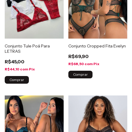
Conjunto Tule Poá Para
Conjunto Cropped Fita Evelyn
LETRAS
R$69,90
R$45,00
R$68,50
com
Pix
R$44,10
com
Pix
Comprar
Comprar