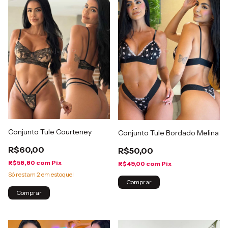
Conjunto Tule Courteney
Conjunto Tule Bordado Melina
R$60,00
R$50,00
R$58,80
com
Pix
R$49,00
com
Pix
Só restam
2
em estoque!
Comprar
Comprar