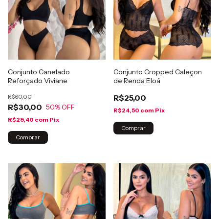
Conjunto Canelado
Conjunto Cropped Caleçon
Reforçado Viviane
de Renda Eloá
R$60,00
R$25,00
R$30,00
50
% OFF
R$24,50
com
Pix
R$29,40
com
Pix
Comprar
Comprar