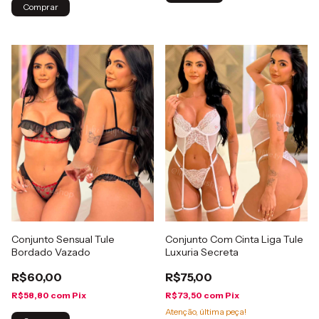
Comprar
Conjunto Sensual Tule
Conjunto Com Cinta Liga Tule
Bordado Vazado
Luxuria Secreta
R$60,00
R$75,00
R$58,80
com
Pix
R$73,50
com
Pix
Atenção, última peça!