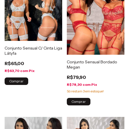
Conjunto Sensual C/ Cinta Liga
Látyfa
Conjunto Sensual Bordado
R$65,00
Megan
R$63,70
com
Pix
R$79,90
Comprar
R$78,30
com
Pix
Só restam
3
em estoque!
Comprar