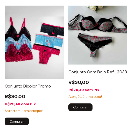
Conjunto Com Bojo Ref L2033
R$30,00
Conjunto Bicolor Promo
R$29,40
com
Pix
R$30,00
Atenção, última peça!
R$29,40
com
Pix
Comprar
Só restam
4
em estoque!
Comprar