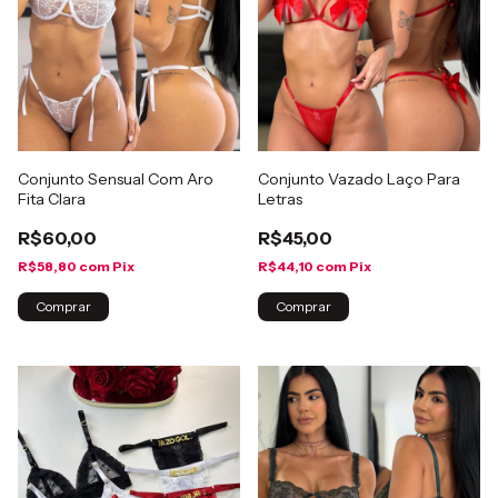
Conjunto Sensual Com Aro
Conjunto Vazado Laço Para
Fita Clara
Letras
R$60,00
R$45,00
R$58,80
com
Pix
R$44,10
com
Pix
Comprar
Comprar