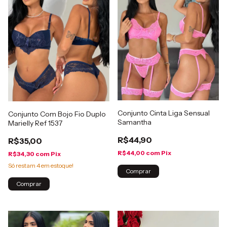
Conjunto Cinta Liga Sensual
Conjunto Com Bojo Fio Duplo
Samantha
Marielly Ref 1537
R$44,90
R$35,00
R$44,00
com
Pix
R$34,30
com
Pix
Só restam
4
em estoque!
Comprar
Comprar