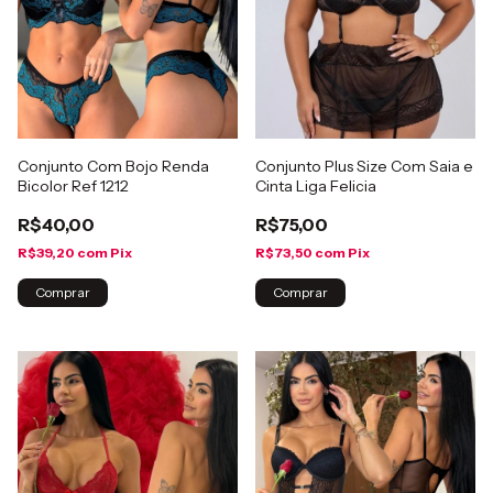
Conjunto Com Bojo Renda
Conjunto Plus Size Com Saia e
Bicolor Ref 1212
Cinta Liga Felicia
R$40,00
R$75,00
R$39,20
com
Pix
R$73,50
com
Pix
Comprar
Comprar