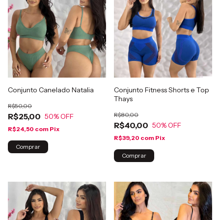
Conjunto Canelado Natalia
Conjunto Fitness Shorts e Top
Thays
R$50,00
R$80,00
R$25,00
50
% OFF
R$40,00
50
% OFF
R$24,50
com
Pix
R$39,20
com
Pix
Comprar
Comprar