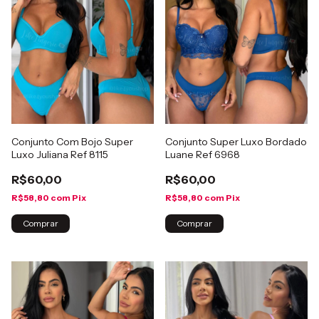
Conjunto Com Bojo Super
Conjunto Super Luxo Bordado
Luxo Juliana Ref 8115
Luane Ref 6968
R$60,00
R$60,00
R$58,80
com
Pix
R$58,80
com
Pix
Comprar
Comprar