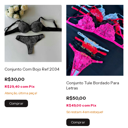
Conjunto Com Bojo Ref 2034
R$30,00
Conjunto Tule Bordado Para
R$29,40
com
Pix
Letras
Atenção, última peça!
R$50,00
Comprar
R$49,00
com
Pix
Só restam
4
em estoque!
Comprar