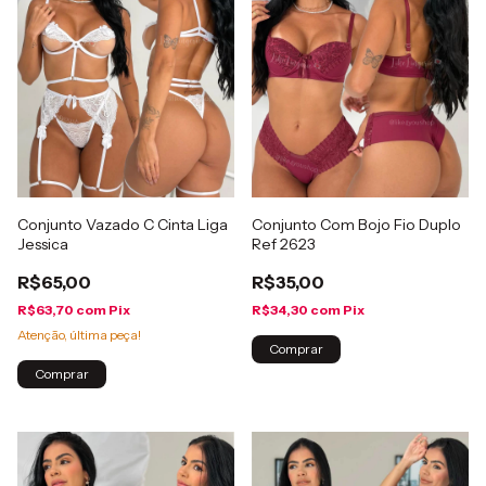
Conjunto Vazado C Cinta Liga
Conjunto Com Bojo Fio Duplo
Jessica
Ref 2623
R$65,00
R$35,00
R$63,70
com
Pix
R$34,30
com
Pix
Atenção, última peça!
Comprar
Comprar