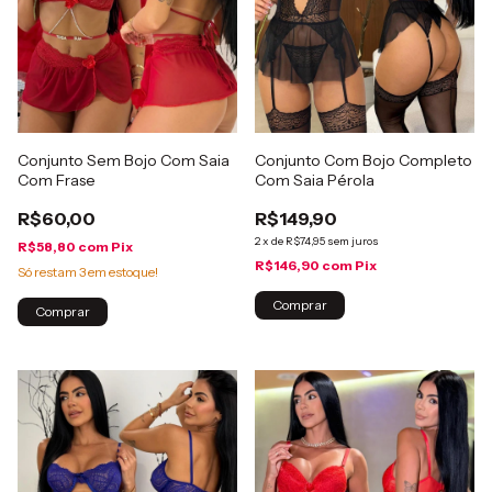
Conjunto Sem Bojo Com Saia
Conjunto Com Bojo Completo
Com Frase
Com Saia Pérola
R$60,00
R$149,90
2
x
de
R$74,95
sem juros
R$58,80
com
Pix
R$146,90
com
Pix
Só restam
3
em estoque!
Comprar
Comprar