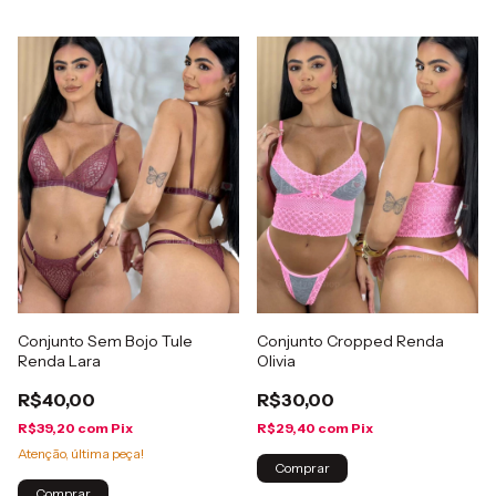
Conjunto Sem Bojo Tule
Conjunto Cropped Renda
Renda Lara
Olivia
R$40,00
R$30,00
R$39,20
com
Pix
R$29,40
com
Pix
Atenção, última peça!
Comprar
Comprar