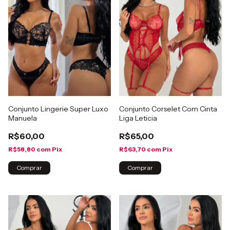
Conjunto Lingerie Super Luxo
Conjunto Corselet Com Cinta
Manuela
Liga Leticia
R$60,00
R$65,00
R$58,80
com
Pix
R$63,70
com
Pix
Comprar
Comprar