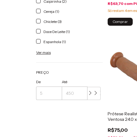
Caipirinha (2)
R$63,70
com
P
Só restam
4
em es
Cereja (1)
Comprar
Chiclete (3)
Doce De Leite (1)
Espanhola (1)
Ver mais
PREÇO
De
Até
Prótese Realís
Ventosa 24.0 x
R$75,00