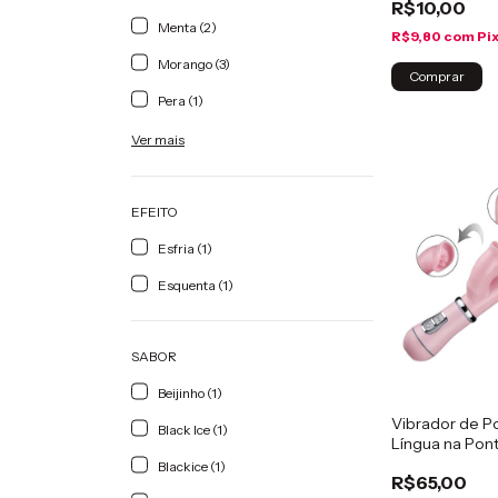
R$10,00
Menta (2)
R$9,80
com
Pi
Morango (3)
Pera (1)
Ver mais
EFEITO
Esfria (1)
Esquenta (1)
SABOR
Beijinho (1)
Vibrador de P
Black Ice (1)
Língua na Pon
Blackice (1)
R$65,00