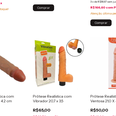
3
x
de
R$56,67
sem ju
ix
R$166,60
com
P
Comprar
toque!
Atenção, última pe
Comprar
tica com
Prótese Realística com
Prótese Realís
 4.2 cm
Vibrador 20,7 x 3,5
Ventosa 21,0 X
R$65,00
R$50,00