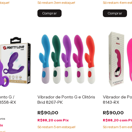
toque!
Só restam
3
em estoque!
Só restam
4
em es
Comprar
Comprar
onto G /
Vibrador de Ponto G e Clitóris
Vibrador de P
 8558-RX
Brid 8267-PK
8143-RX
R$90,00
R$90,00
uros
R$88,20
com
Pix
R$88,20
com
P
ix
Só restam
5
em estoque!
Só restam
5
em es
eça!