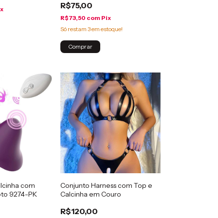
R$75,00
ix
R$73,50
com
Pix
Só restam
3
em estoque!
Comprar
alcinha com
Conjunto Harness com Top e
oto 9274-PK
Calcinha em Couro
R$120,00