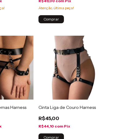
x
R$49,00
com
Pix
ça!
Atenção, última peça!
Comprar
emas Harness
Cinta Liga de Couro Harness
R$45,00
x
R$44,10
com
Pix
Comprar