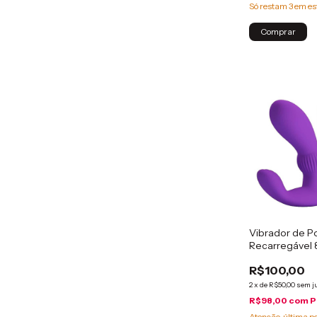
Só restam
3
em es
Comprar
Vibrador de P
Recarregável
R$100,00
2
x
de
R$50,00
sem j
R$98,00
com
P
Atenção, última p