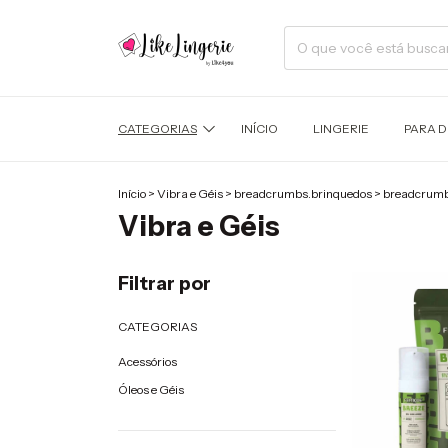
CATEGORIAS
INÍCIO
LINGERIE
PARA 
Início
>
Vibra e Géis
>
breadcrumbs.brinquedos
>
breadcrumbs
Vibra e Géis
Filtrar por
CATEGORIAS
Acessórios
Óleos e Géis