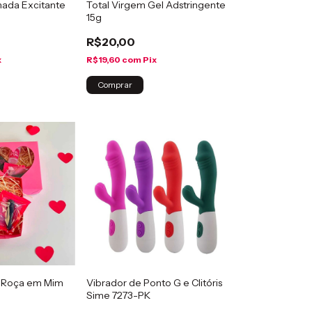
nhada Excitante
Total Virgem Gel Adstringente
15g
R$20,00
x
R$19,60
com
Pix
 Roça em Mim
Vibrador de Ponto G e Clitóris
Sime 7273-PK