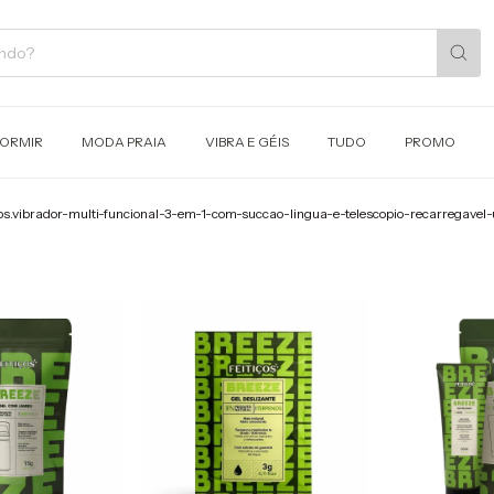
DORMIR
MODA PRAIA
VIBRA E GÉIS
TUDO
PROMO
.vibrador-multi-funcional-3-em-1-com-succao-lingua-e-telescopio-recarregavel