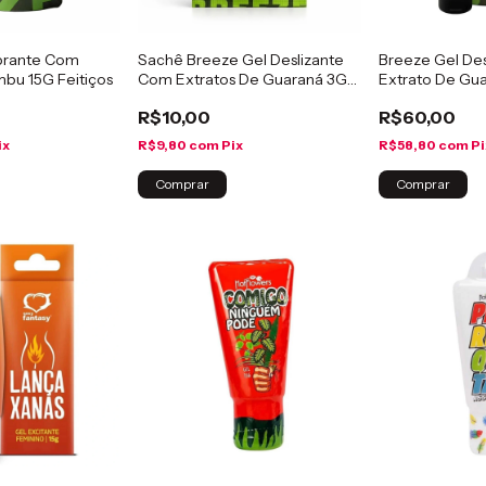
brante Com
Sachê Breeze Gel Deslizante
Breeze Gel De
mbu 15G Feitiços
Com Extratos De Guaraná 3G
Extrato De Gu
Feitiços
Feitiços
R$10,00
R$60,00
ix
R$9,80
com
Pix
R$58,80
com
Pi