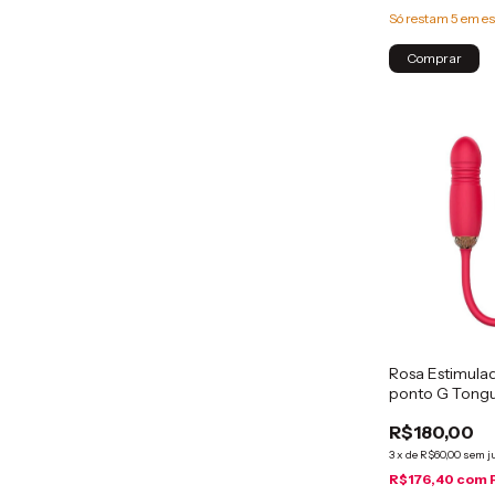
Só restam
5
em es
Comprar
Rosa Estimulad
ponto G Tong
R$180,00
3
x
de
R$60,00
sem j
R$176,40
com