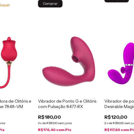
Comprar
toque!
ora de Clitóris e
Vibrador de Ponto G e Clitóris
Vibrador de p
ue 7848-VM
com Pulsação 8477-RX
Desirable Magi
R$180,00
R$120,00
uros
3
x
de
R$60,00
sem juros
2
x
de
R$60,00
sem ju
Pix
R$176,40
com
Pix
R$117,60
com
Pi