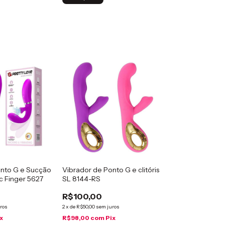
onto G e Sucção
Vibrador de Ponto G e clitóris
c Finger 5627
SL 8144-RS
R$100,00
ros
2
x
de
R$50,00
sem juros
x
R$98,00
com
Pix