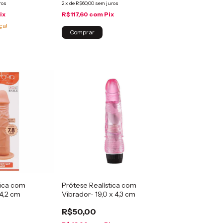
ros
2
x
de
R$60,00
sem juros
ix
R$117,60
com
Pix
ça!
Comprar
tica com
Prótese Realística com
 4,2 cm
Vibrador- 19,0 x 4,3 cm
R$50,00