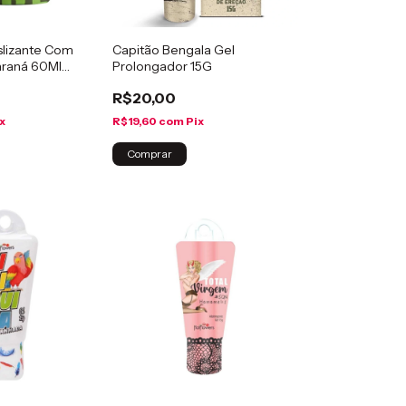
slizante Com
Capitão Bengala Gel
araná 60Ml
Prolongador 15G
R$20,00
x
R$19,60
com
Pix