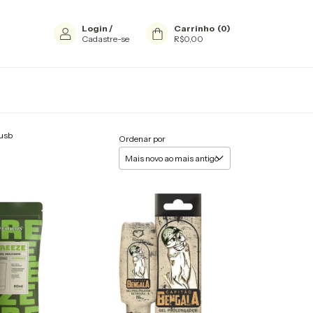
Login
/
Carrinho
(
0
)
Cadastre-se
R$0,00
-usb
Ordenar por