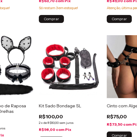
ix
R$63,70
com
Pix
R$49,00
com
Pi
toque!
Só restam
3
em estoque!
Atenção, última pe
Comprar
Comprar
abo de Raposa
Kit Sado Bondage SL
Cinto com Alg
Orelhas
R$100,00
R$75,00
2
x
de
R$50,00
sem juros
R$73,50
com
Pi
uros
R$98,00
com
Pix
Pix
Comprar