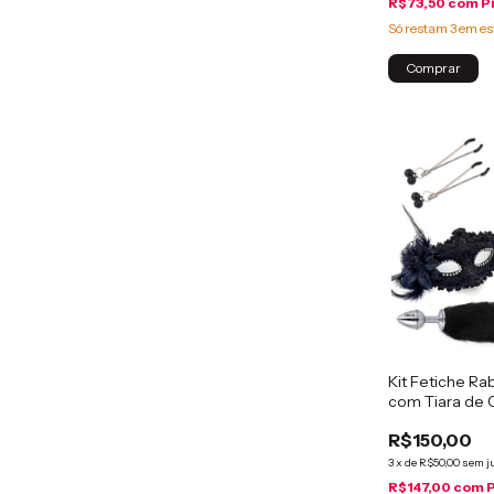
R$73,50
com
P
Só restam
3
em es
Comprar
Kit Fetiche R
com Tiara de 
R$150,00
3
x
de
R$50,00
sem j
R$147,00
com