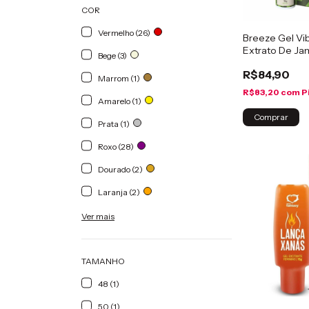
COR
Vermelho (26)
Breeze Gel Vi
Extrato De Ja
Bege (3)
R$84,90
Marrom (1)
R$83,20
com
P
Amarelo (1)
Prata (1)
Roxo (28)
Dourado (2)
Laranja (2)
Ver mais
TAMANHO
48 (1)
50 (1)