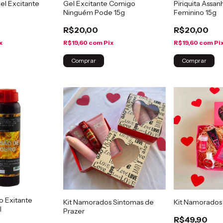
el Excitante
Gel Excitante Comigo
Piriquita Assa
Ninguém Pode 15g
Feminino 15g
R$20,00
R$20,00
x
R$19,60
com
Pix
R$19,60
com
Pi
o Exitante
Kit Namorados Sintomas de
Kit Namorados
l
Prazer
R$49,90