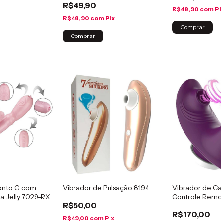
R$49,90
R$48,90
com
P
x
R$48,90
com
Pix
onto G com
Vibrador de Pulsação 8194
Vibrador de C
ta Jelly 7029-RX
Controle Rem
R$50,00
R$170,00
R$49,00
com
Pix