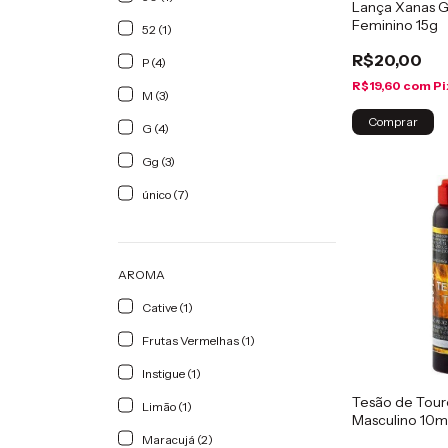
Lança Xanas G
Feminino 15g
52 (1)
R$20,00
P (4)
R$19,60
com
Pi
M (3)
G (4)
Gg (3)
único (7)
AROMA
Cative (1)
Frutas Vermelhas (1)
Instigue (1)
Tesão de Tour
Limão (1)
Masculino 10m
Maracujá (2)