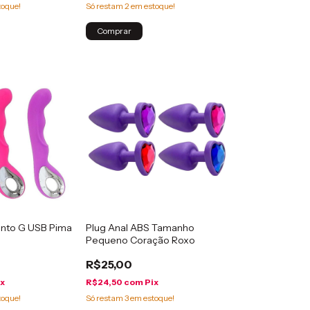
toque!
Só restam
2
em estoque!
Comprar
onto G USB Pima
Plug Anal ABS Tamanho
Pequeno Coração Roxo
R$25,00
ix
R$24,50
com
Pix
toque!
Só restam
3
em estoque!