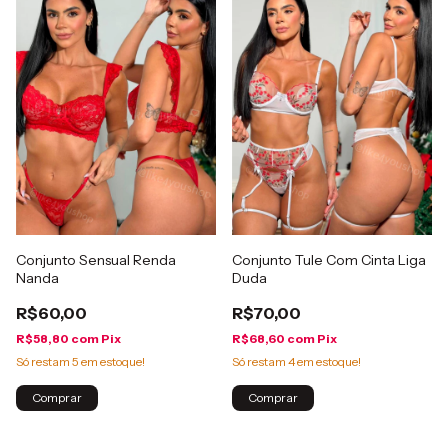
Conjunto Sensual Renda
Conjunto Tule Com Cinta Liga
Nanda
Duda
R$60,00
R$70,00
R$58,80
com
Pix
R$68,60
com
Pix
Só restam
5
em estoque!
Só restam
4
em estoque!
Comprar
Comprar