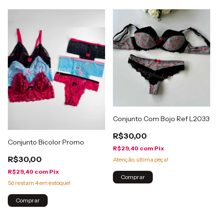
Conjunto Com Bojo Ref L2033
R$30,00
Conjunto Bicolor Promo
R$29,40
com
Pix
R$30,00
Atenção, última peça!
R$29,40
com
Pix
Comprar
Só restam
4
em estoque!
Comprar