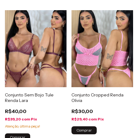
Conjunto Sem Bojo Tule
Conjunto Cropped Renda
Renda Lara
Olivia
R$40,00
R$30,00
R$39,20
com
Pix
R$29,40
com
Pix
Atenção, última peça!
Comprar
Comprar