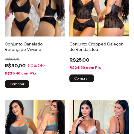
Conjunto Canelado
Conjunto Cropped Caleçon
Reforçado Viviane
de Renda Eloá
R$60,00
R$25,00
R$30,00
50
% OFF
R$24,50
com
Pix
R$29,40
com
Pix
Comprar
Comprar