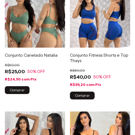
Conjunto Canelado Natalia
Conjunto Fitness Shorts e Top
Thays
R$50,00
R$80,00
R$25,00
50
% OFF
R$40,00
50
% OFF
R$24,50
com
Pix
R$39,20
com
Pix
Comprar
Comprar