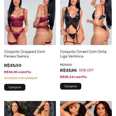
Conjunto Cropped Com
Conjunto Corset Com Cinta
Persex Samira
Liga Verônica
R$35,00
R$79,90
R$35,96
55
% OFF
R$34,30
com
Pix
R$35,24
com
Pix
Só restam
2
em estoque!
Comprar
Comprar