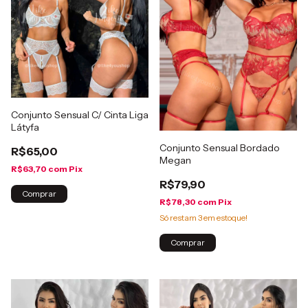
Conjunto Sensual C/ Cinta Liga
Látyfa
Conjunto Sensual Bordado
R$65,00
Megan
R$63,70
com
Pix
R$79,90
Comprar
R$78,30
com
Pix
Só restam
3
em estoque!
Comprar