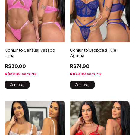
Conjunto Sensual Vazado
Conjunto Cropped Tule
Lana
Agatha
R$30,00
R$74,90
R$29,40
com
Pix
R$73,40
com
Pix
Comprar
Comprar