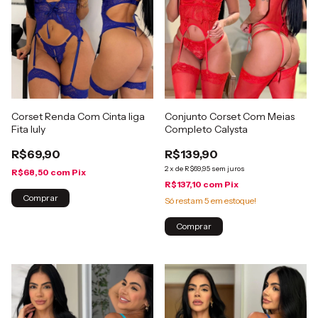
Corset Renda Com Cinta liga
Conjunto Corset Com Meias
Fita Iuly
Completo Calysta
R$69,90
R$139,90
2
x
de
R$69,95
sem juros
R$68,50
com
Pix
R$137,10
com
Pix
Comprar
Só restam
5
em estoque!
Comprar