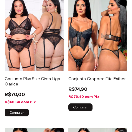
Conjunto Plus Size Cinta Liga
Conjunto Cropped Fita Esther
Clarice
R$74,90
R$70,00
R$73,40
com
Pix
R$68,60
com
Pix
Comprar
Comprar