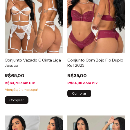
Conjunto Vazado C Cinta Liga
Conjunto Com Bojo Fio Duplo
Jessica
Ref 2623
R$65,00
R$35,00
R$63,70
com
Pix
R$34,30
com
Pix
Atenção, última peça!
Comprar
Comprar