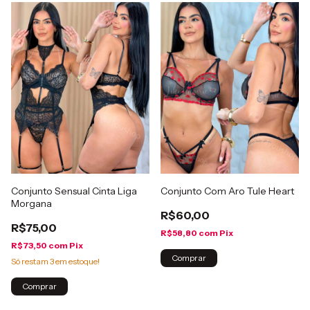
Conjunto Sensual Cinta Liga
Conjunto Com Aro Tule Heart
Morgana
R$60,00
R$75,00
R$58,80
com
Pix
R$73,50
com
Pix
Comprar
Só restam
3
em estoque!
Comprar