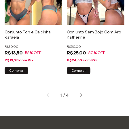
Conjunto Top e Calcinha
Conjunto Sem Bojo Com Aro
Rafaela
Katherine
R$30,00
R$50,00
R$13,50
R$25,00
55
% OFF
50
% OFF
R$13,23
com
Pix
R$24,50
com
Pix
Comprar
Comprar
1
/
4