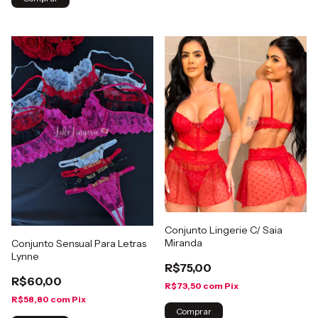
Conjunto Lingerie C/ Saia
Miranda
Conjunto Sensual Para Letras
Lynne
R$75,00
R$60,00
R$73,50
com
Pix
R$58,80
com
Pix
Comprar