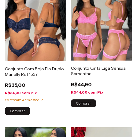
Conjunto Cinta Liga Sensual
Conjunto Com Bojo Fio Duplo
Samantha
Marielly Ref 1537
R$44,90
R$35,00
R$44,00
com
Pix
R$34,30
com
Pix
Só restam
4
em estoque!
Comprar
Comprar