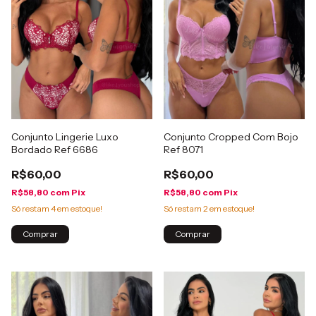
Conjunto Lingerie Luxo
Conjunto Cropped Com Bojo
Bordado Ref 6686
Ref 8071
R$60,00
R$60,00
R$58,80
com
Pix
R$58,80
com
Pix
Só restam
4
em estoque!
Só restam
2
em estoque!
Comprar
Comprar