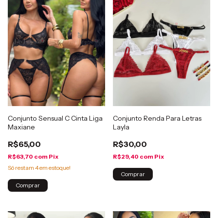
Conjunto Sensual C Cinta Liga
Conjunto Renda Para Letras
Maxiane
Layla
R$65,00
R$30,00
R$63,70
com
Pix
R$29,40
com
Pix
Só restam
4
em estoque!
Comprar
Comprar