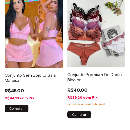
Conjunto Premium Fio Duplo
Conjunto Sem Bojo C/ Saia
Bicolor
Maraisa
R$40,00
R$45,00
R$39,20
com
Pix
R$44,10
com
Pix
Só restam
5
em estoque!
Comprar
Comprar