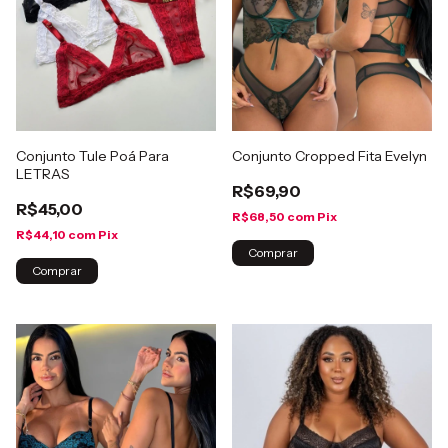
Conjunto Tule Poá Para
Conjunto Cropped Fita Evelyn
LETRAS
R$69,90
R$45,00
R$68,50
com
Pix
R$44,10
com
Pix
Comprar
Comprar