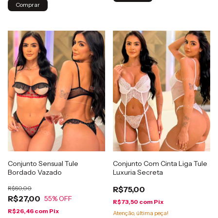
Comprar
Conjunto Sensual Tule
Conjunto Com Cinta Liga Tule
Bordado Vazado
Luxuria Secreta
R$60,00
R$75,00
R$27,00
55
% OFF
R$73,50
com
Pix
R$26,46
com
Pix
Atenção, última peça!