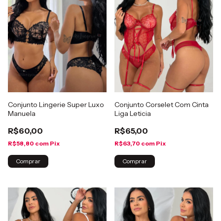
Conjunto Lingerie Super Luxo
Conjunto Corselet Com Cinta
Manuela
Liga Leticia
R$60,00
R$65,00
R$58,80
com
Pix
R$63,70
com
Pix
Comprar
Comprar