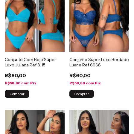
Conjunto Com Bojo Super
Conjunto Super Luxo Bordado
Luxo Juliana Ref 8115
Luane Ref 6968
R$60,00
R$60,00
R$58,80
com
Pix
R$58,80
com
Pix
Comprar
Comprar