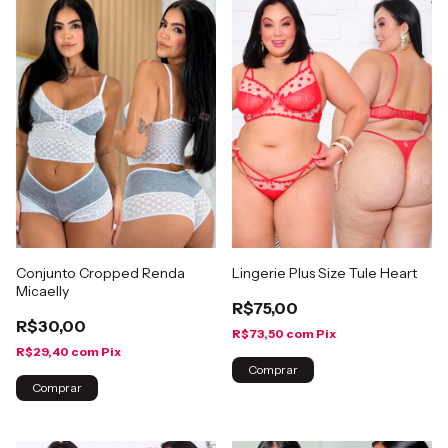
Conjunto Cropped Renda
Lingerie Plus Size Tule Heart
Micaelly
R$75,00
R$30,00
R$73,50
com
Pix
R$29,40
com
Pix
Comprar
Comprar