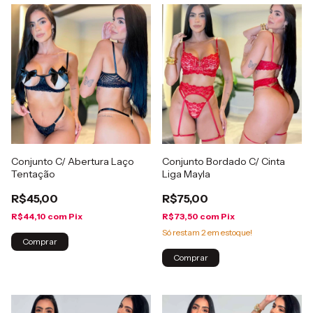
Conjunto C/ Abertura Laço
Conjunto Bordado C/ Cinta
Tentação
Liga Mayla
R$45,00
R$75,00
R$44,10
com
Pix
R$73,50
com
Pix
Só restam
2
em estoque!
Comprar
Comprar