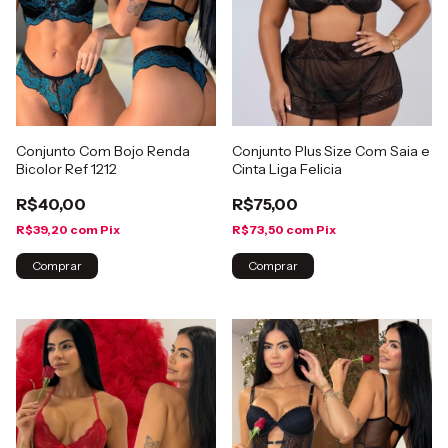
Conjunto Com Bojo Renda
Conjunto Plus Size Com Saia e
Bicolor Ref 1212
Cinta Liga Felicia
R$40,00
R$75,00
R$39,20
com
Pix
R$73,50
com
Pix
Comprar
Comprar