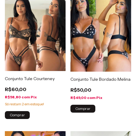
Conjunto Tule Courteney
Conjunto Tule Bordado Melina
R$60,00
R$50,00
R$58,80
com
Pix
R$49,00
com
Pix
Só restam
2
em estoque!
Comprar
Comprar