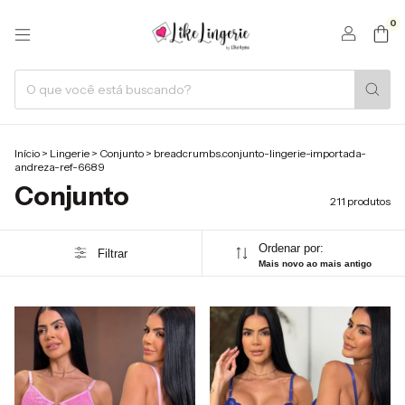
0
Início
>
Lingerie
>
Conjunto
>
breadcrumbs.conjunto-lingerie-importada-
andreza-ref-6689
Conjunto
211 produtos
Ordenar por:
Filtrar
Mais novo ao mais antigo