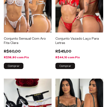
Conjunto Sensual Com Aro
Conjunto Vazado Laço Para
Fita Clara
Letras
R$60,00
R$45,00
R$58,80
com
Pix
R$44,10
com
Pix
Comprar
Comprar