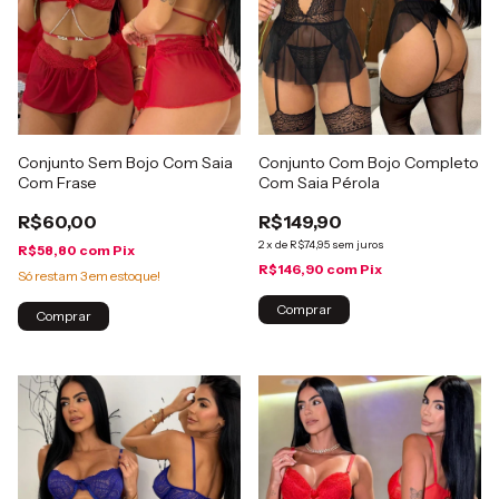
Conjunto Sem Bojo Com Saia
Conjunto Com Bojo Completo
Com Frase
Com Saia Pérola
R$60,00
R$149,90
2
x
de
R$74,95
sem juros
R$58,80
com
Pix
R$146,90
com
Pix
Só restam
3
em estoque!
Comprar
Comprar