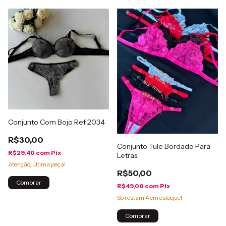
Conjunto Com Bojo Ref 2034
R$30,00
Conjunto Tule Bordado Para
R$29,40
com
Pix
Letras
Atenção, última peça!
R$50,00
Comprar
R$49,00
com
Pix
Só restam
4
em estoque!
Comprar