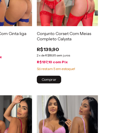
om Cinta liga
Conjunto Corset Com Meias
Completo Calysta
R$139,90
2
x
de
R$69,95
sem juros
x
R$137,10
com
Pix
Só restam
5
em estoque!
Comprar