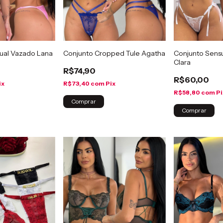
ual Vazado Lana
Conjunto Cropped Tule Agatha
Conjunto Sensu
Clara
R$74,90
R$60,00
ix
R$73,40
com
Pix
R$58,80
com
Pi
Comprar
Comprar