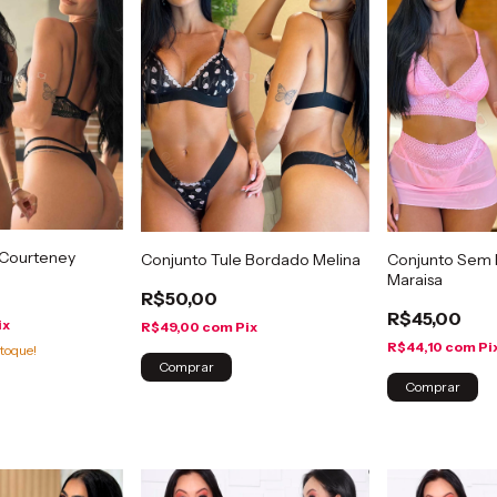
 Courteney
Conjunto Tule Bordado Melina
Conjunto Sem B
Maraisa
R$50,00
R$45,00
ix
R$49,00
com
Pix
R$44,10
com
Pi
toque!
Comprar
Comprar