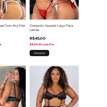
al Com Aro Fita
Conjunto Vazado Laço Para
Letras
R$45,00
x
R$44,10
com
Pix
Comprar