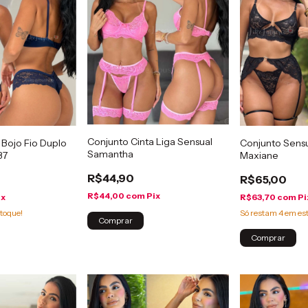
Conjunto Cinta Liga Sensual
Bojo Fio Duplo
Conjunto Sensu
Samantha
37
Maxiane
R$44,90
R$65,00
R$44,00
com
Pix
ix
R$63,70
com
Pi
toque!
Só restam
4
em es
Comprar
Comprar