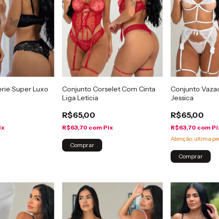
erie Super Luxo
Conjunto Corselet Com Cinta
Conjunto Vazad
Liga Leticia
Jessica
R$65,00
R$65,00
ix
R$63,70
com
Pix
R$63,70
com
Pi
Atenção, última pe
Comprar
Comprar