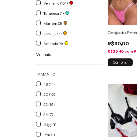
Vermelho (151)
Turquesa (1)
Marrom (3)
Conjunto Sens
Laranja (4)
R$30,00
Amarelo (4)
R$29,40
com
P
Ver mais
Comprar
TAMANHO
48 (14)
50 (15)
52 (19)
54 (7)
G/gg (1)
P/m (1)