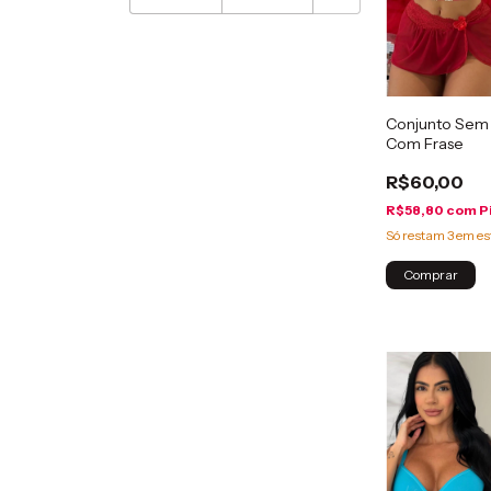
Conjunto Sem
Com Frase
R$60,00
R$58,80
com
P
Só restam
3
em es
Comprar