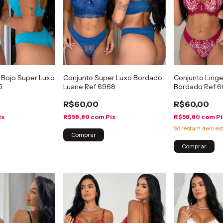
 Bojo Super Luxo
Conjunto Super Luxo Bordado
Conjunto Linge
5
Luane Ref 6968
Bordado Ref 
R$60,00
R$60,00
ix
R$58,80
com
Pix
R$58,80
com
Pi
Só restam
4
em es
Comprar
Comprar