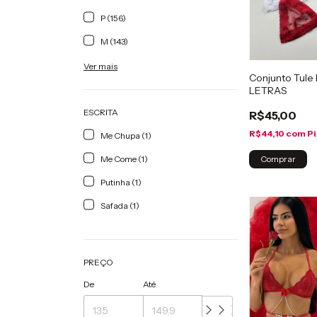
P (156)
M (143)
Ver mais
Conjunto Tule
LETRAS
ESCRITA
R$45,00
R$44,10
com
Pi
Me Chupa (1)
Comprar
Me Come (1)
Putinha (1)
Safada (1)
PREÇO
De
Até