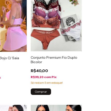
Conjunto Premium Fio Duplo
ojo C/ Saia
Bicolor
R$40,00
R$39,20
com
Pix
x
Só restam
5
em estoque!
Comprar