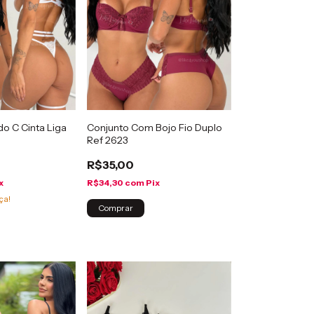
o C Cinta Liga
Conjunto Com Bojo Fio Duplo
Ref 2623
R$35,00
x
R$34,30
com
Pix
ça!
Comprar