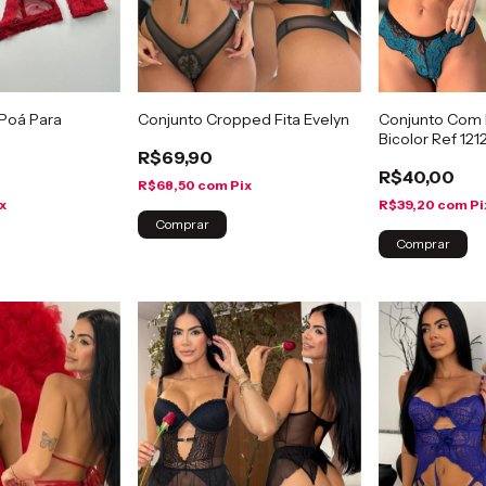
 Poá Para
Conjunto Cropped Fita Evelyn
Conjunto Com 
Bicolor Ref 121
R$69,90
R$40,00
R$68,50
com
Pix
x
R$39,20
com
Pi
Comprar
Comprar