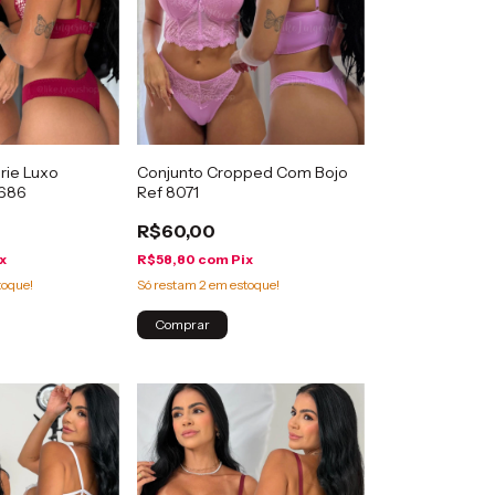
rie Luxo
Conjunto Cropped Com Bojo
6686
Ref 8071
R$60,00
x
R$58,80
com
Pix
toque!
Só restam
2
em estoque!
Comprar