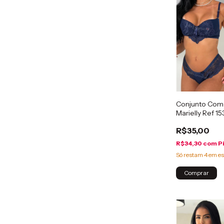
Conjunto Com 
Marielly Ref 15
R$35,00
R$34,30
com
P
Só restam
4
em es
Comprar