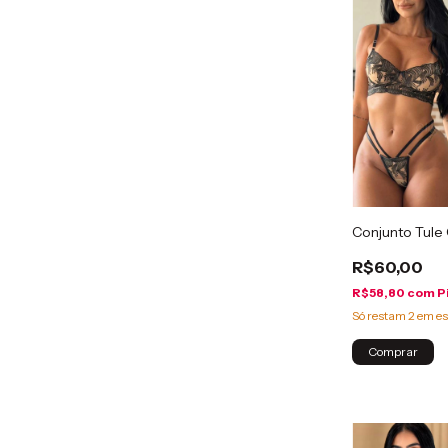
Conjunto Tule
R$60,00
R$58,80
com
P
Só restam
2
em es
Comprar