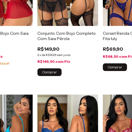
 Bojo Com Saia
Conjunto Com Bojo Completo
Corset Renda C
Com Saia Pérola
Fita Iuly
R$149,90
R$69,90
2
x
de
R$74,95
sem juros
ix
R$68,50
com
Pi
R$146,90
com
Pix
toque!
Comprar
Comprar