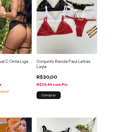
al C Cinta Liga
Conjunto Renda Para Letras
Layla
R$30,00
x
R$29,40
com
Pix
toque!
Comprar