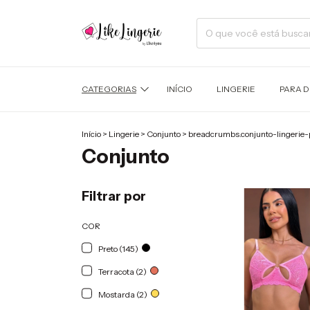
CATEGORIAS
INÍCIO
LINGERIE
PARA 
Início
>
Lingerie
>
Conjunto
>
breadcrumbs.conjunto-lingerie
Conjunto
Filtrar por
COR
Preto (145)
Terracota (2)
Mostarda (2)