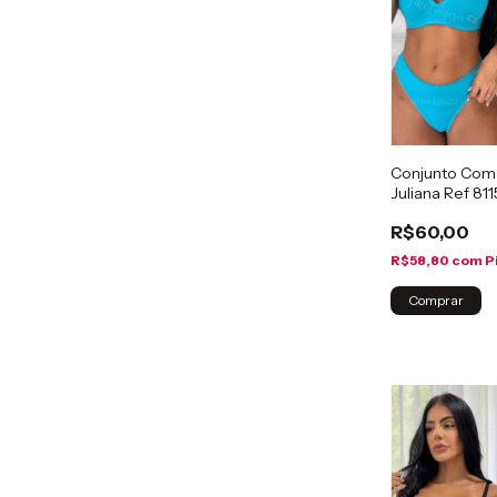
Conjunto Com
Juliana Ref 811
R$60,00
R$58,80
com
P
Comprar