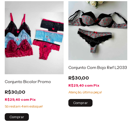
Conjunto Com Bojo Ref L2033
R$30,00
Conjunto Bicolor Promo
R$29,40
com
Pix
R$30,00
Atenção, última peça!
R$29,40
com
Pix
Comprar
Só restam
4
em estoque!
Comprar