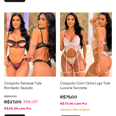
Conjunto Sensual Tule
Conjunto Com Cinta Liga Tule
Bordado Vazado
Luxuria Secreta
R$60,00
R$75,00
R$27,00
55
% OFF
R$73,50
com
Pix
R$26,46
com
Pix
Atenção, última peça!