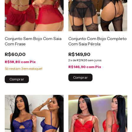
Conjunto Sem Bojo Com Saia
Conjunto Com Bojo Completo
Com Frase
Com Saia Pérola
R$60,00
R$149,90
2
x
de
R$74,95
sem juros
R$58,80
com
Pix
R$146,90
com
Pix
Só restam
3
em estoque!
Comprar
Comprar