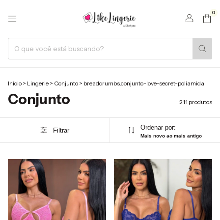
0
Início
>
Lingerie
>
Conjunto
>
breadcrumbs.conjunto-love-secret-poliamida
Conjunto
211 produtos
Ordenar por:
Filtrar
Mais novo ao mais antigo