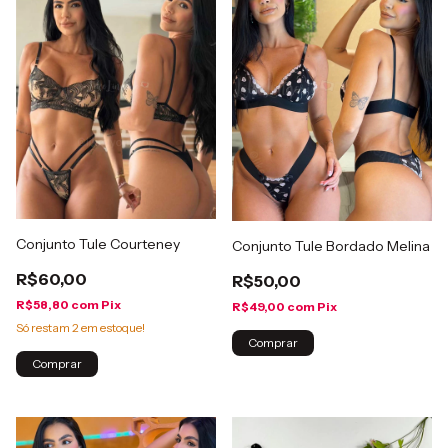
Conjunto Tule Courteney
Conjunto Tule Bordado Melina
R$60,00
R$50,00
R$58,80
com
Pix
R$49,00
com
Pix
Só restam
2
em estoque!
Comprar
Comprar