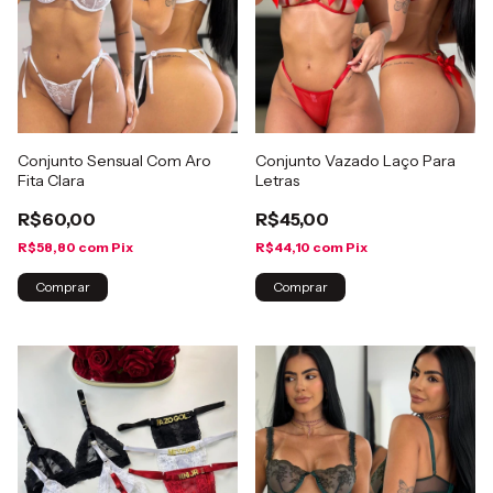
Conjunto Sensual Com Aro
Conjunto Vazado Laço Para
Fita Clara
Letras
R$60,00
R$45,00
R$58,80
com
Pix
R$44,10
com
Pix
Comprar
Comprar