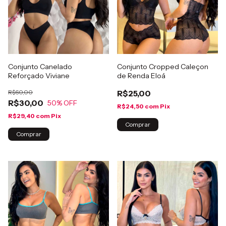
Conjunto Canelado
Conjunto Cropped Caleçon
Reforçado Viviane
de Renda Eloá
R$60,00
R$25,00
R$30,00
50
% OFF
R$24,50
com
Pix
R$29,40
com
Pix
Comprar
Comprar