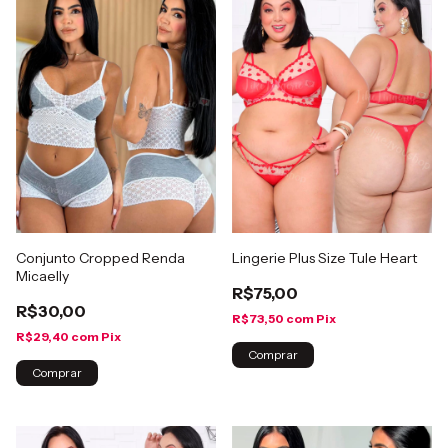
Conjunto Cropped Renda
Lingerie Plus Size Tule Heart
Micaelly
R$75,00
R$30,00
R$73,50
com
Pix
R$29,40
com
Pix
Comprar
Comprar