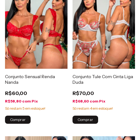
Conjunto Sensual Renda
Conjunto Tule Com Cinta Liga
Nanda
Duda
R$60,00
R$70,00
R$58,80
com
Pix
R$68,60
com
Pix
Só restam
5
em estoque!
Só restam
4
em estoque!
Comprar
Comprar