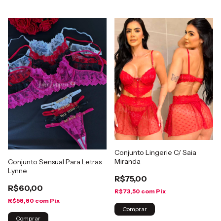
Conjunto Lingerie C/ Saia
Miranda
Conjunto Sensual Para Letras
Lynne
R$75,00
R$60,00
R$73,50
com
Pix
R$58,80
com
Pix
Comprar
Comprar