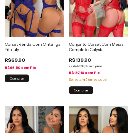
Corset Renda Com Cinta liga
Conjunto Corset Com Meias
Fita Iuly
Completo Calysta
R$69,90
R$139,90
2
x
de
R$69,95
sem juros
R$68,50
com
Pix
R$137,10
com
Pix
Comprar
Só restam
5
em estoque!
Comprar