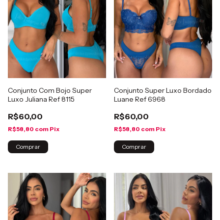
Conjunto Com Bojo Super
Conjunto Super Luxo Bordado
Luxo Juliana Ref 8115
Luane Ref 6968
R$60,00
R$60,00
R$58,80
com
Pix
R$58,80
com
Pix
Comprar
Comprar