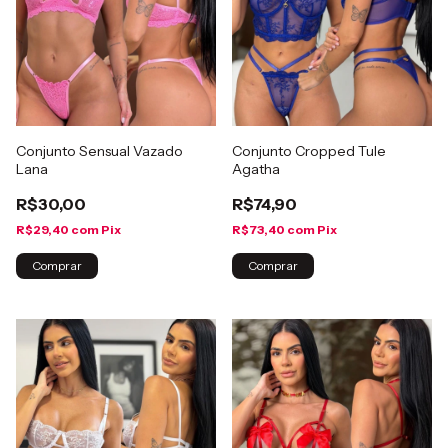
Conjunto Sensual Vazado
Conjunto Cropped Tule
Lana
Agatha
R$30,00
R$74,90
R$29,40
com
Pix
R$73,40
com
Pix
Comprar
Comprar