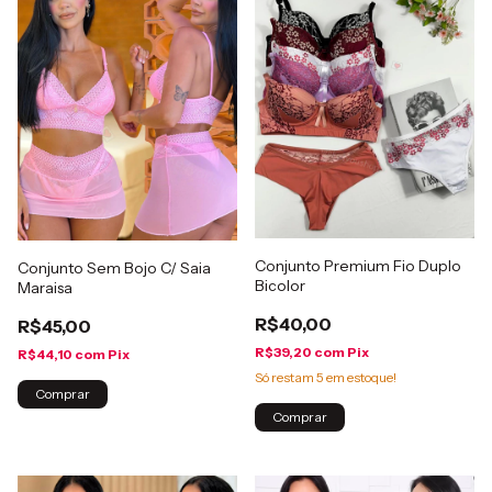
Conjunto Premium Fio Duplo
Conjunto Sem Bojo C/ Saia
Bicolor
Maraisa
R$40,00
R$45,00
R$39,20
com
Pix
R$44,10
com
Pix
Só restam
5
em estoque!
Comprar
Comprar