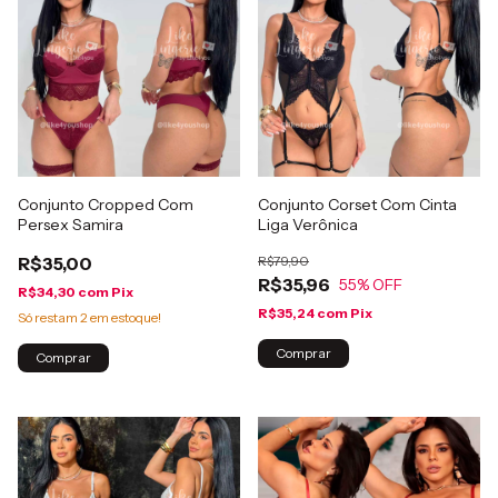
Conjunto Cropped Com
Conjunto Corset Com Cinta
Persex Samira
Liga Verônica
R$35,00
R$79,90
R$35,96
55
% OFF
R$34,30
com
Pix
R$35,24
com
Pix
Só restam
2
em estoque!
Comprar
Comprar