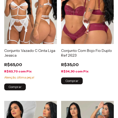
Conjunto Vazado C Cinta Liga
Conjunto Com Bojo Fio Duplo
Jessica
Ref 2623
R$65,00
R$35,00
R$63,70
com
Pix
R$34,30
com
Pix
Atenção, última peça!
Comprar
Comprar