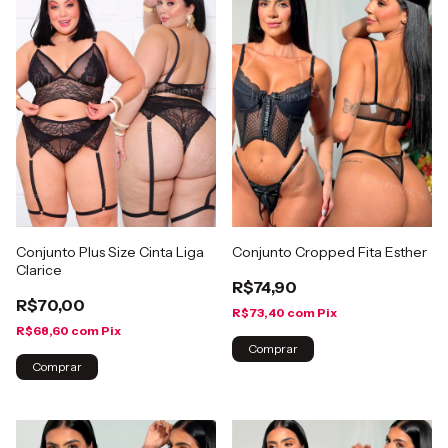
Conjunto Plus Size Cinta Liga
Conjunto Cropped Fita Esther
Clarice
R$74,90
R$70,00
R$73,40
com
Pix
R$68,60
com
Pix
Comprar
Comprar