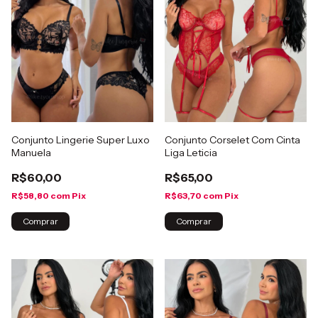
Conjunto Lingerie Super Luxo
Conjunto Corselet Com Cinta
Manuela
Liga Leticia
R$60,00
R$65,00
R$58,80
com
Pix
R$63,70
com
Pix
Comprar
Comprar