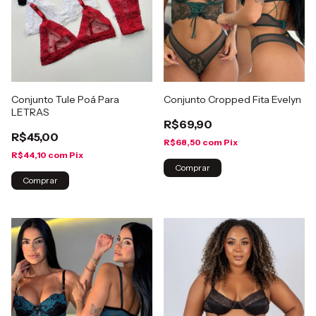
Conjunto Tule Poá Para
Conjunto Cropped Fita Evelyn
LETRAS
R$69,90
R$45,00
R$68,50
com
Pix
R$44,10
com
Pix
Comprar
Comprar