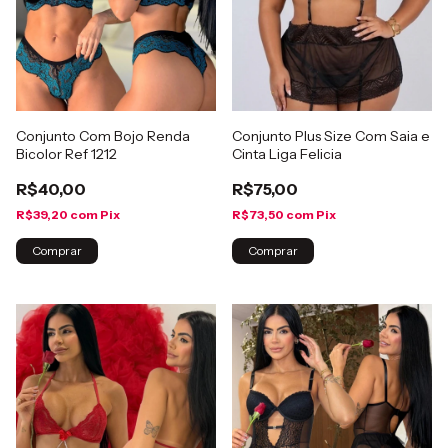
Conjunto Com Bojo Renda
Conjunto Plus Size Com Saia e
Bicolor Ref 1212
Cinta Liga Felicia
R$40,00
R$75,00
R$39,20
com
Pix
R$73,50
com
Pix
Comprar
Comprar