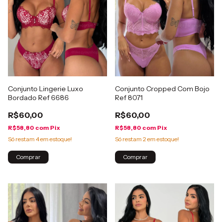
Conjunto Lingerie Luxo
Conjunto Cropped Com Bojo
Bordado Ref 6686
Ref 8071
R$60,00
R$60,00
R$58,80
com
Pix
R$58,80
com
Pix
Só restam
4
em estoque!
Só restam
2
em estoque!
Comprar
Comprar