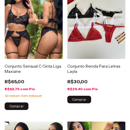
Conjunto Sensual C Cinta Liga
Conjunto Renda Para Letras
Maxiane
Layla
R$65,00
R$30,00
R$63,70
com
Pix
R$29,40
com
Pix
Só restam
4
em estoque!
Comprar
Comprar