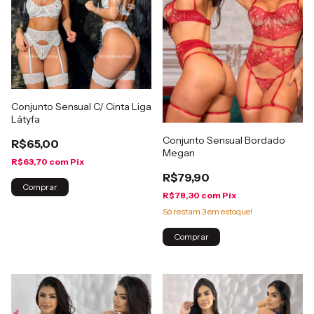
Conjunto Sensual C/ Cinta Liga
Látyfa
Conjunto Sensual Bordado
R$65,00
Megan
R$63,70
com
Pix
R$79,90
Comprar
R$78,30
com
Pix
Só restam
3
em estoque!
Comprar