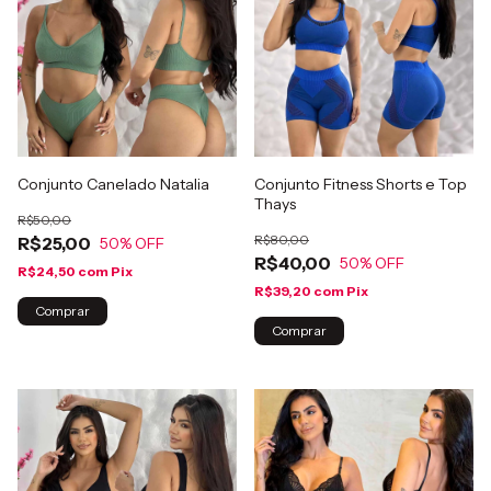
Conjunto Canelado Natalia
Conjunto Fitness Shorts e Top
Thays
R$50,00
R$80,00
R$25,00
50
% OFF
R$40,00
50
% OFF
R$24,50
com
Pix
R$39,20
com
Pix
Comprar
Comprar