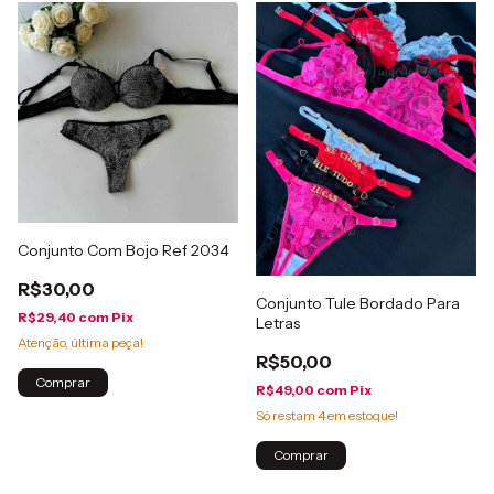
Conjunto Com Bojo Ref 2034
R$30,00
Conjunto Tule Bordado Para
R$29,40
com
Pix
Letras
Atenção, última peça!
R$50,00
Comprar
R$49,00
com
Pix
Só restam
4
em estoque!
Comprar