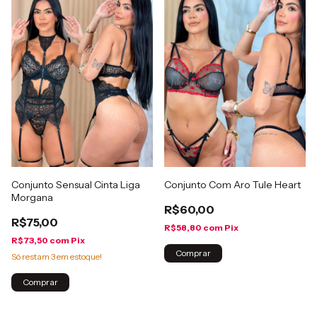
Conjunto Sensual Cinta Liga
Conjunto Com Aro Tule Heart
Morgana
R$60,00
R$75,00
R$58,80
com
Pix
R$73,50
com
Pix
Comprar
Só restam
3
em estoque!
Comprar