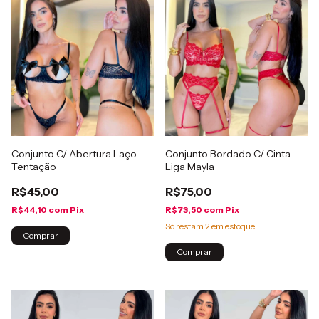
Conjunto C/ Abertura Laço
Conjunto Bordado C/ Cinta
Tentação
Liga Mayla
R$45,00
R$75,00
R$44,10
com
Pix
R$73,50
com
Pix
Só restam
2
em estoque!
Comprar
Comprar