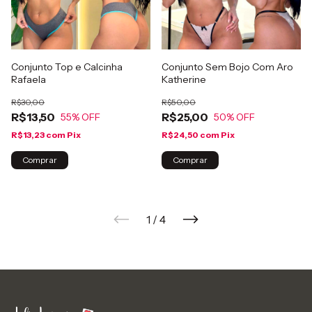
Conjunto Top e Calcinha
Conjunto Sem Bojo Com Aro
Rafaela
Katherine
R$30,00
R$50,00
R$13,50
R$25,00
55
% OFF
50
% OFF
R$13,23
com
Pix
R$24,50
com
Pix
Comprar
Comprar
1
/
4