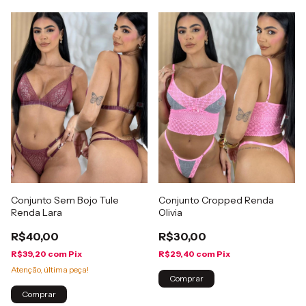
Conjunto Sem Bojo Tule
Conjunto Cropped Renda
Renda Lara
Olivia
R$40,00
R$30,00
R$39,20
com
Pix
R$29,40
com
Pix
Atenção, última peça!
Comprar
Comprar