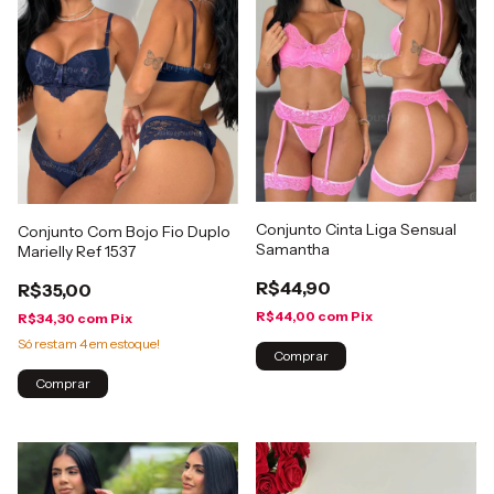
Conjunto Cinta Liga Sensual
Conjunto Com Bojo Fio Duplo
Samantha
Marielly Ref 1537
R$44,90
R$35,00
R$44,00
com
Pix
R$34,30
com
Pix
Só restam
4
em estoque!
Comprar
Comprar