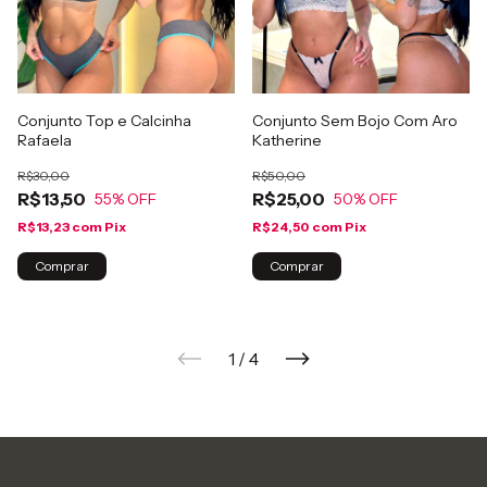
Conjunto Top e Calcinha
Conjunto Sem Bojo Com Aro
Rafaela
Katherine
R$30,00
R$50,00
R$13,50
R$25,00
55
% OFF
50
% OFF
R$13,23
com
Pix
R$24,50
com
Pix
Comprar
Comprar
1
/
4