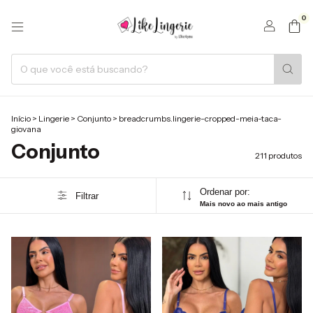
0
Início
>
Lingerie
>
Conjunto
>
breadcrumbs.lingerie-cropped-meia-taca-
giovana
Conjunto
211 produtos
Ordenar por:
Filtrar
Mais novo ao mais antigo