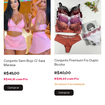
Conjunto Premium Fio Duplo
Conjunto Sem Bojo C/ Saia
Bicolor
Maraisa
R$40,00
R$45,00
R$39,20
com
Pix
R$44,10
com
Pix
Só restam
5
em estoque!
Comprar
Comprar