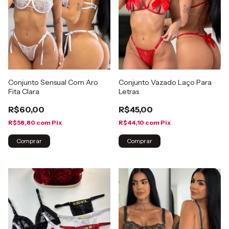
Conjunto Sensual Com Aro
Conjunto Vazado Laço Para
Fita Clara
Letras
R$60,00
R$45,00
R$58,80
com
Pix
R$44,10
com
Pix
Comprar
Comprar