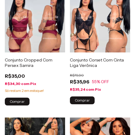
Conjunto Cropped Com
Conjunto Corset Com Cinta
Persex Samira
Liga Verônica
R$35,00
R$79,90
R$35,96
55
% OFF
R$34,30
com
Pix
R$35,24
com
Pix
Só restam
2
em estoque!
Comprar
Comprar