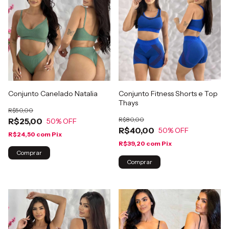
Conjunto Canelado Natalia
Conjunto Fitness Shorts e Top
Thays
R$50,00
R$80,00
R$25,00
50
% OFF
R$40,00
50
% OFF
R$24,50
com
Pix
R$39,20
com
Pix
Comprar
Comprar