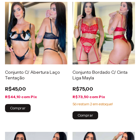
Conjunto C/ Abertura Laço
Conjunto Bordado C/ Cinta
Tentação
Liga Mayla
R$45,00
R$75,00
R$44,10
com
Pix
R$73,50
com
Pix
Só restam
2
em estoque!
Comprar
Comprar