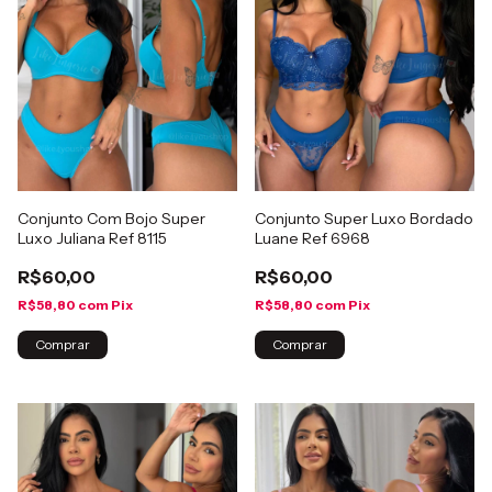
Conjunto Com Bojo Super
Conjunto Super Luxo Bordado
Luxo Juliana Ref 8115
Luane Ref 6968
R$60,00
R$60,00
R$58,80
com
Pix
R$58,80
com
Pix
Comprar
Comprar