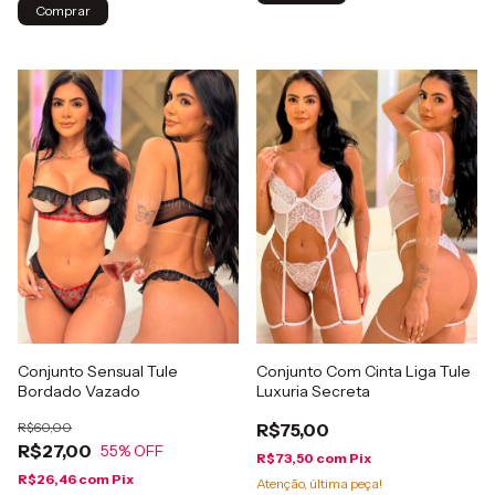
Comprar
Conjunto Sensual Tule
Conjunto Com Cinta Liga Tule
Bordado Vazado
Luxuria Secreta
R$60,00
R$75,00
R$27,00
55
% OFF
R$73,50
com
Pix
R$26,46
com
Pix
Atenção, última peça!