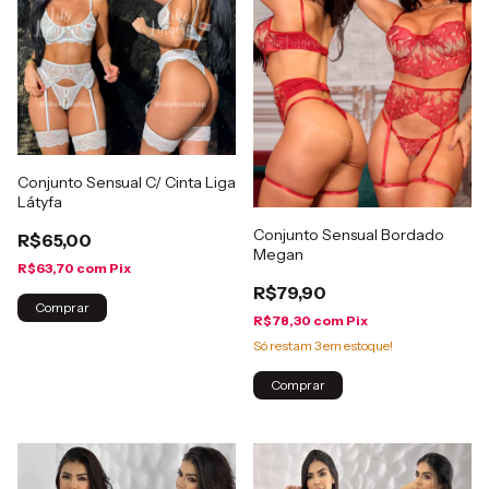
Conjunto Sensual C/ Cinta Liga
Látyfa
Conjunto Sensual Bordado
R$65,00
Megan
R$63,70
com
Pix
R$79,90
Comprar
R$78,30
com
Pix
Só restam
3
em estoque!
Comprar