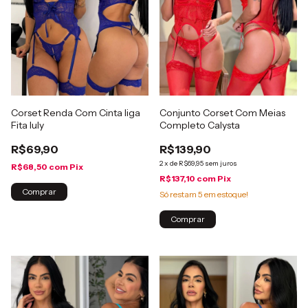
Corset Renda Com Cinta liga
Conjunto Corset Com Meias
Fita Iuly
Completo Calysta
R$69,90
R$139,90
2
x
de
R$69,95
sem juros
R$68,50
com
Pix
R$137,10
com
Pix
Comprar
Só restam
5
em estoque!
Comprar