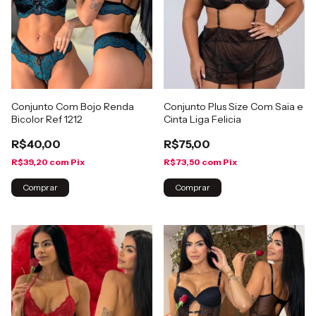
Conjunto Com Bojo Renda
Conjunto Plus Size Com Saia e
Bicolor Ref 1212
Cinta Liga Felicia
R$40,00
R$75,00
R$39,20
com
Pix
R$73,50
com
Pix
Comprar
Comprar