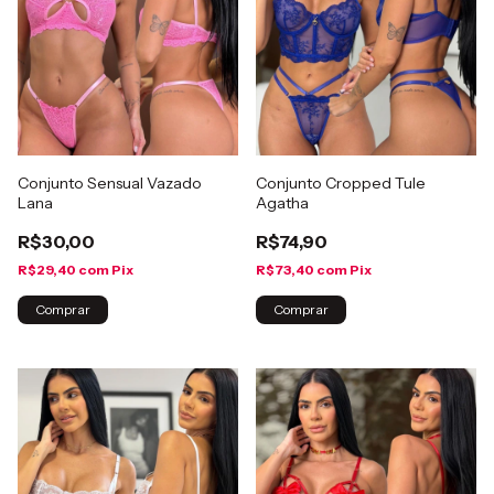
Conjunto Sensual Vazado
Conjunto Cropped Tule
Lana
Agatha
R$30,00
R$74,90
R$29,40
com
Pix
R$73,40
com
Pix
Comprar
Comprar