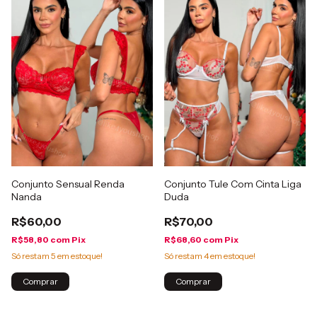
Conjunto Sensual Renda
Conjunto Tule Com Cinta Liga
Nanda
Duda
R$60,00
R$70,00
R$58,80
com
Pix
R$68,60
com
Pix
Só restam
5
em estoque!
Só restam
4
em estoque!
Comprar
Comprar