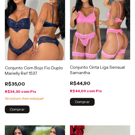
Conjunto Cinta Liga Sensual
Conjunto Com Bojo Fio Duplo
Samantha
Marielly Ref 1537
R$44,90
R$35,00
R$44,00
com
Pix
R$34,30
com
Pix
Só restam
4
em estoque!
Comprar
Comprar