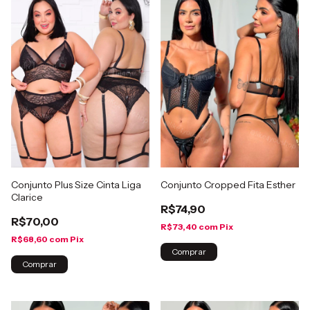
Conjunto Plus Size Cinta Liga
Conjunto Cropped Fita Esther
Clarice
R$74,90
R$70,00
R$73,40
com
Pix
R$68,60
com
Pix
Comprar
Comprar