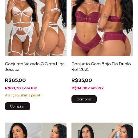
Conjunto Vazado C Cinta Liga
Conjunto Com Bojo Fio Duplo
Jessica
Ref 2623
R$65,00
R$35,00
R$63,70
com
Pix
R$34,30
com
Pix
Atenção, última peça!
Comprar
Comprar