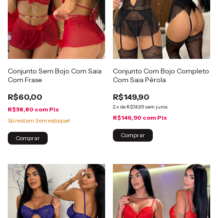
Conjunto Sem Bojo Com Saia
Conjunto Com Bojo Completo
Com Frase
Com Saia Pérola
R$60,00
R$149,90
2
x
de
R$74,95
sem juros
R$58,80
com
Pix
R$146,90
com
Pix
Só restam
3
em estoque!
Comprar
Comprar