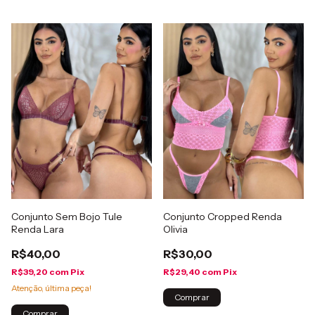
Conjunto Sem Bojo Tule
Conjunto Cropped Renda
Renda Lara
Olivia
R$40,00
R$30,00
R$39,20
com
Pix
R$29,40
com
Pix
Atenção, última peça!
Comprar
Comprar