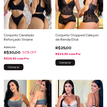
Conjunto Canelado
Conjunto Cropped Caleçon
Reforçado Viviane
de Renda Eloá
R$60,00
R$25,00
R$30,00
50
% OFF
R$24,50
com
Pix
R$29,40
com
Pix
Comprar
Comprar