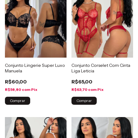
Conjunto Lingerie Super Luxo
Conjunto Corselet Com Cinta
Manuela
Liga Leticia
R$60,00
R$65,00
R$58,80
com
Pix
R$63,70
com
Pix
Comprar
Comprar