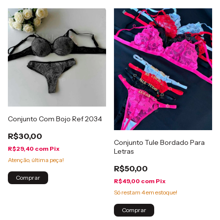
Conjunto Com Bojo Ref 2034
R$30,00
Conjunto Tule Bordado Para
R$29,40
com
Pix
Letras
Atenção, última peça!
R$50,00
Comprar
R$49,00
com
Pix
Só restam
4
em estoque!
Comprar