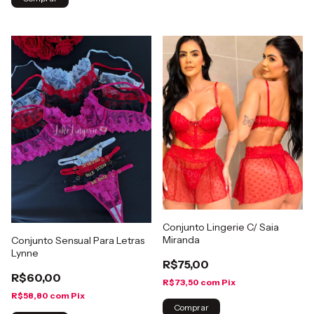
Conjunto Lingerie C/ Saia
Miranda
Conjunto Sensual Para Letras
Lynne
R$75,00
R$60,00
R$73,50
com
Pix
R$58,80
com
Pix
Comprar