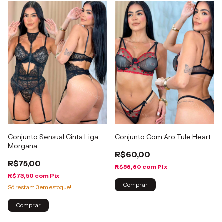
Conjunto Sensual Cinta Liga
Conjunto Com Aro Tule Heart
Morgana
R$60,00
R$75,00
R$58,80
com
Pix
R$73,50
com
Pix
Comprar
Só restam
3
em estoque!
Comprar