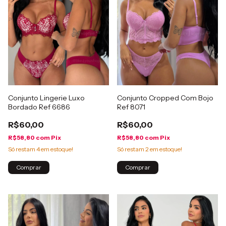
Conjunto Lingerie Luxo
Conjunto Cropped Com Bojo
Bordado Ref 6686
Ref 8071
R$60,00
R$60,00
R$58,80
com
Pix
R$58,80
com
Pix
Só restam
4
em estoque!
Só restam
2
em estoque!
Comprar
Comprar