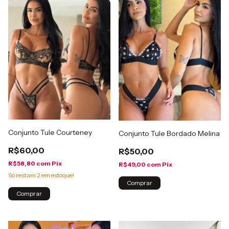
Conjunto Tule Courteney
Conjunto Tule Bordado Melina
R$60,00
R$50,00
R$58,80
com
Pix
R$49,00
com
Pix
Só restam
2
em estoque!
Comprar
Comprar