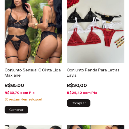
Conjunto Sensual C Cinta Liga
Conjunto Renda Para Letras
Maxiane
Layla
R$65,00
R$30,00
R$63,70
com
Pix
R$29,40
com
Pix
Só restam
4
em estoque!
Comprar
Comprar