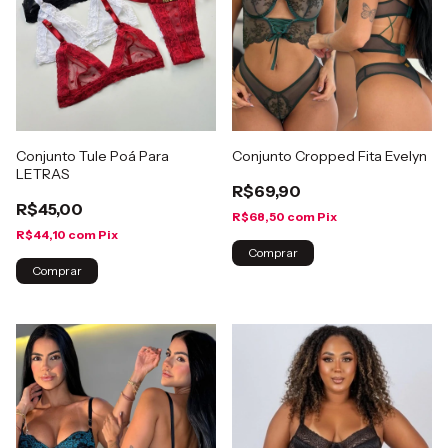
Conjunto Tule Poá Para
Conjunto Cropped Fita Evelyn
LETRAS
R$69,90
R$45,00
R$68,50
com
Pix
R$44,10
com
Pix
Comprar
Comprar