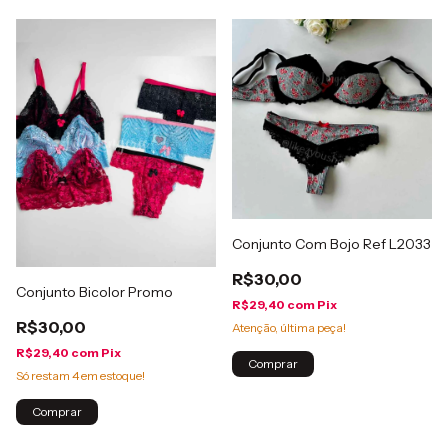
Conjunto Com Bojo Ref L2033
R$30,00
Conjunto Bicolor Promo
R$29,40
com
Pix
R$30,00
Atenção, última peça!
R$29,40
com
Pix
Comprar
Só restam
4
em estoque!
Comprar