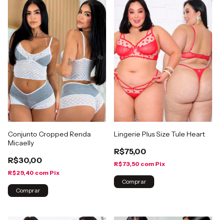
Conjunto Cropped Renda
Lingerie Plus Size Tule Heart
Micaelly
R$75,00
R$30,00
R$73,50
com
Pix
R$29,40
com
Pix
Comprar
Comprar