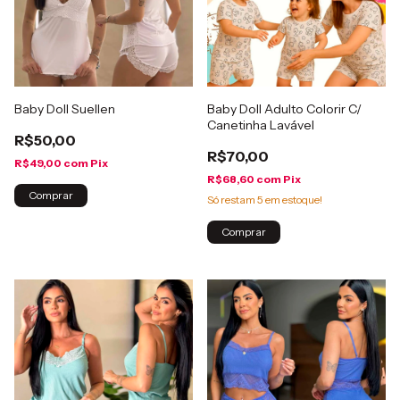
Baby Doll Suellen
Baby Doll Adulto Colorir C/
Canetinha Lavável
R$50,00
R$70,00
R$49,00
com
Pix
R$68,60
com
Pix
Comprar
Só restam
5
em estoque!
Comprar