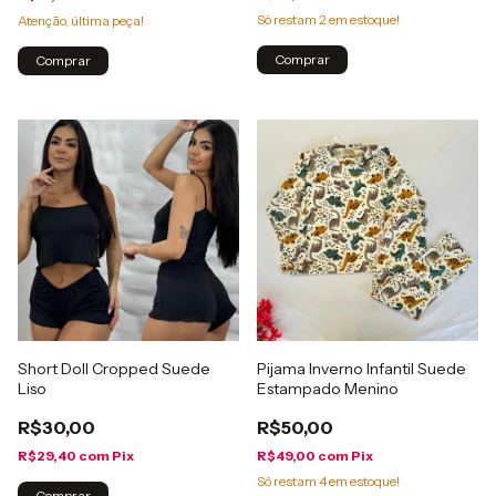
Só restam
2
em estoque!
Atenção, última peça!
Comprar
Comprar
Short Doll Cropped Suede
Pijama Inverno Infantil Suede
Liso
Estampado Menino
R$30,00
R$50,00
R$29,40
com
Pix
R$49,00
com
Pix
Só restam
4
em estoque!
Comprar