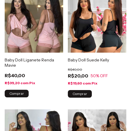
Baby Doll Liganete Renda
Baby Doll Suede Kelly
Mavie
R$40,00
R$40,00
R$20,00
50
% OFF
R$39,20
com
Pix
R$19,60
com
Pix
Comprar
Comprar