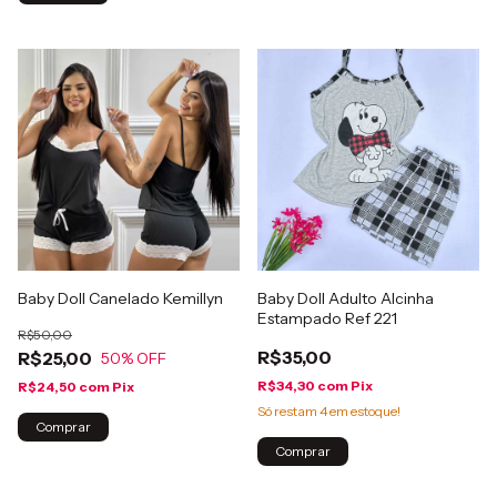
Baby Doll Canelado Kemillyn
Baby Doll Adulto Alcinha
Estampado Ref 221
R$50,00
R$35,00
R$25,00
50
% OFF
R$34,30
com
Pix
R$24,50
com
Pix
Só restam
4
em estoque!
Comprar
Comprar