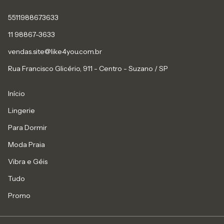
5511988673633
11 98867-3633
vendas.site@like4you.com.br
Rua Francisco Glicério, 911 - Centro - Suzano / SP
Início
Lingerie
Para Dormir
Moda Praia
Vibra e Géis
Tudo
Promo