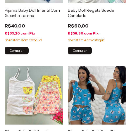
Pijama Baby Doll Infantil Com
Baby Doll Regata Suede
Xuxinha Lorena
Canelado
R$40,00
R$60,00
R$39,20
com
Pix
R$58,80
com
Pix
Só restam
3
em estoque!
Só restam
4
em estoque!
Comprar
Comprar