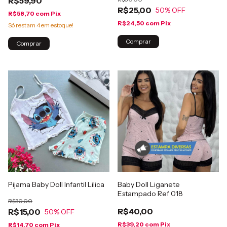
R$59,90
R$25,00
50
% OFF
R$58,70
com
Pix
R$24,50
com
Pix
Só restam
4
em estoque!
Comprar
Comprar
Pijama Baby Doll Infantil Lilica
Baby Doll Liganete
Estampado Ref 018
R$30,00
R$40,00
R$15,00
50
% OFF
R$39,20
com
Pix
R$14,70
com
Pix