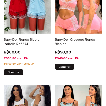
Baby Doll Renda Bicolor
Baby Doll Cropped Renda
Izabella Ref 874
Bicolor
R$60,00
R$50,00
R$58,80
com
Pix
R$49,00
com
Pix
Só restam
2
em estoque!
Comprar
Comprar