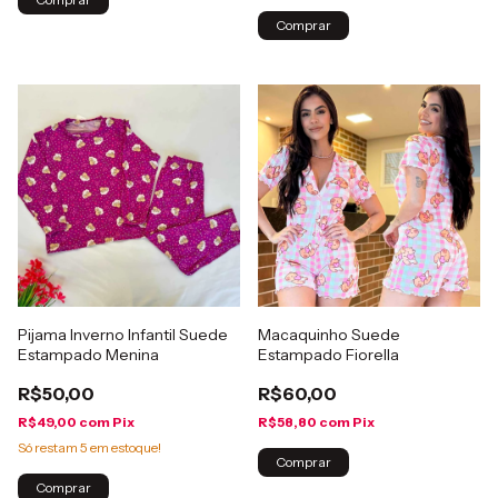
Comprar
Pijama Inverno Infantil Suede
Macaquinho Suede
Estampado Menina
Estampado Fiorella
R$50,00
R$60,00
R$49,00
com
Pix
R$58,80
com
Pix
Só restam
5
em estoque!
Comprar
Comprar