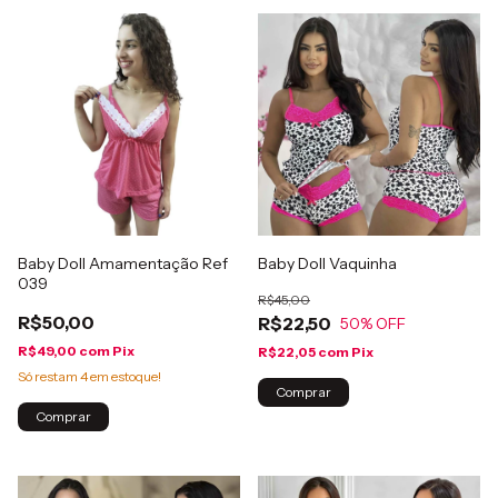
Baby Doll Amamentação Ref
Baby Doll Vaquinha
039
R$45,00
R$50,00
R$22,50
50
% OFF
R$49,00
com
Pix
R$22,05
com
Pix
Só restam
4
em estoque!
Comprar
Comprar