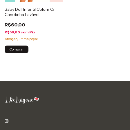
Baby Doll Infantil Colorir C/
Canetinha Lavável
R$60,00
R$58,80
com
Pix
Atenção, última peça!
Comprar