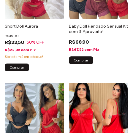
Short Doll Aurora
Baby Doll Rendado Sensual Kit
com 3. Aproveite!
R$45,00
R$68,90
R$22,50
50
% OFF
R$67,52
com
Pix
R$22,05
com
Pix
Só restam
2
em estoque!
Comprar
Comprar