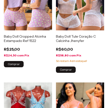
Baby Doll Cropped Alcinha
Baby Doll Tule Coração C
Estampado Ref 1522
Calcinha Jhenyfer
R$25,00
R$60,00
R$24,50
com
Pix
R$58,80
com
Pix
Só restam
4
em estoque!
Comprar
Comprar