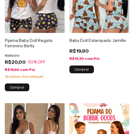
Pijama Baby Doll Regata
Baby Doll Estampado Jamille
Feminino Betty
R$19,90
R$40,00
R$19,50
com
Pix
R$20,00
50
% OFF
Comprar
R$19,60
com
Pix
Só restam
4
em estoque!
Comprar