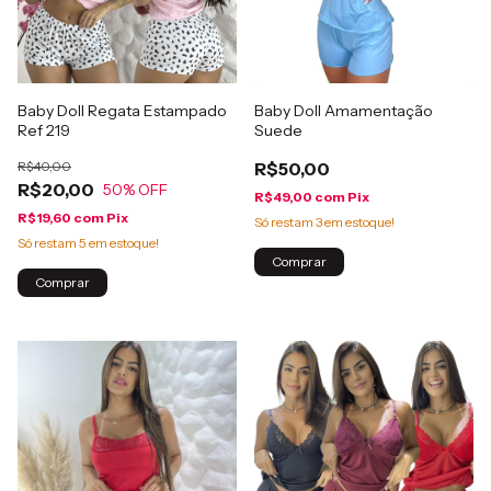
Baby Doll Regata Estampado
Baby Doll Amamentação
Ref 219
Suede
R$40,00
R$50,00
R$20,00
50
% OFF
R$49,00
com
Pix
R$19,60
com
Pix
Só restam
3
em estoque!
Só restam
5
em estoque!
Comprar
Comprar