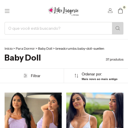
0
Início
>
Para Dormir
>
Baby Doll
>
breadcrumbs.baby-doll-suellen
Baby Doll
37 produtos
Ordenar por:
Filtrar
Mais novo ao mais antigo