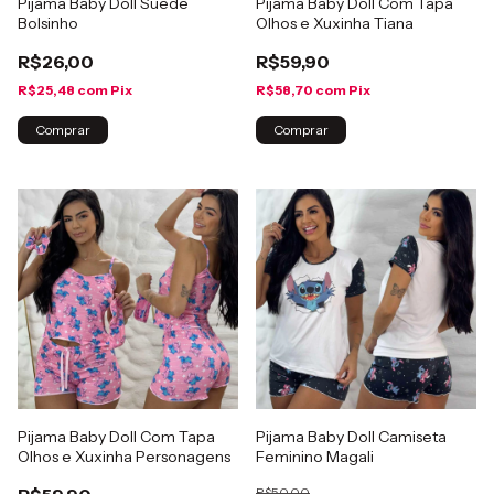
Pijama Baby Doll Suede
Pijama Baby Doll Com Tapa
Bolsinho
Olhos e Xuxinha Tiana
R$26,00
R$59,90
R$25,48
com
Pix
R$58,70
com
Pix
Comprar
Comprar
Pijama Baby Doll Com Tapa
Pijama Baby Doll Camiseta
Olhos e Xuxinha Personagens
Feminino Magali
R$50,00