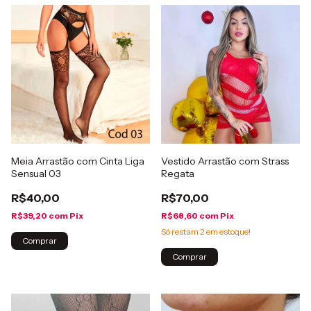
Meia Arrastão com Cinta Liga
Vestido Arrastão com Strass
Sensual 03
Regata
R$40,00
R$70,00
R$39,20
com
Pix
R$68,60
com
Pix
Só restam
2
em estoque!
Comprar
Comprar