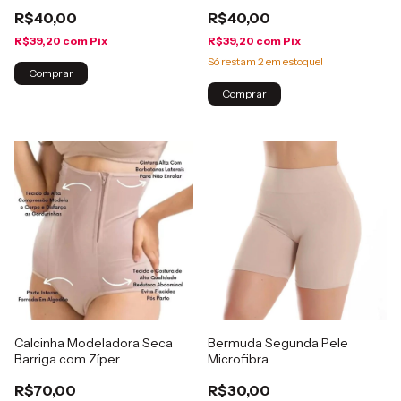
R$40,00
R$40,00
R$39,20
com
Pix
R$39,20
com
Pix
Só restam
2
em estoque!
Comprar
Comprar
Calcinha Modeladora Seca
Bermuda Segunda Pele
Barriga com Zíper
Microfibra
R$70,00
R$30,00