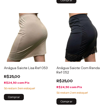
Comprar
Anágua Saiote Lisa Ref 053
Anágua Saiote Com Renda
Ref 052
R$25,00
R$25,00
R$24,50
com
Pix
R$24,50
com
Pix
Só restam
3
em estoque!
Só restam
2
em estoque!
Comprar
Comprar