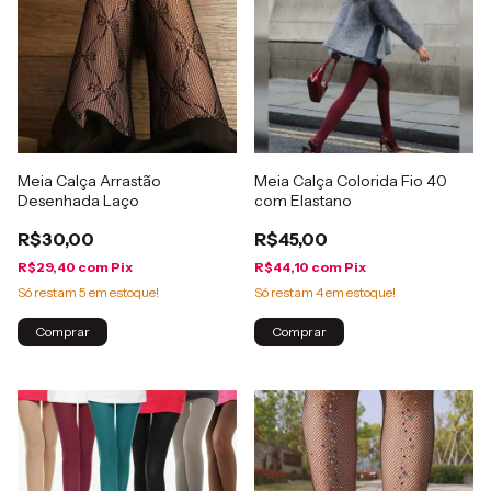
Meia Calça Arrastão
Meia Calça Colorida Fio 40
Desenhada Laço
com Elastano
R$30,00
R$45,00
R$29,40
com
Pix
R$44,10
com
Pix
Só restam
5
em estoque!
Só restam
4
em estoque!
Comprar
Comprar