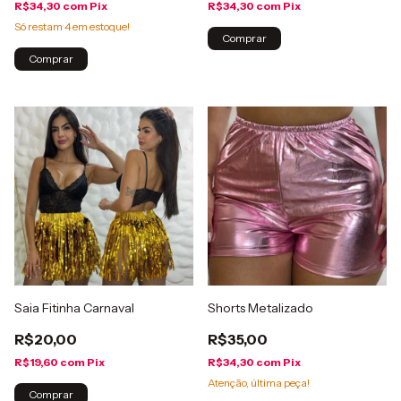
R$34,30
com
Pix
R$34,30
com
Pix
Só restam
4
em estoque!
Comprar
Comprar
Saia Fitinha Carnaval
Shorts Metalizado
R$20,00
R$35,00
R$19,60
com
Pix
R$34,30
com
Pix
Atenção, última peça!
Comprar