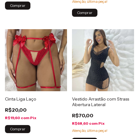
Atenção, última peça!
Comprar
Comprar
Cinta Liga Laço
Vestido Arrastão com Strass
Abertura Lateral
R$20,00
R$70,00
R$19,60
com
Pix
R$68,60
com
Pix
Comprar
Atenção, última peça!