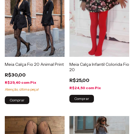
Meia Calça Fio 20 Animal Print
Meia Calça Infantil Colorida Fio
20
R$30,00
R$25,00
R$29,40
com
Pix
R$24,50
com
Pix
Atenção, última peça!
Comprar
Comprar