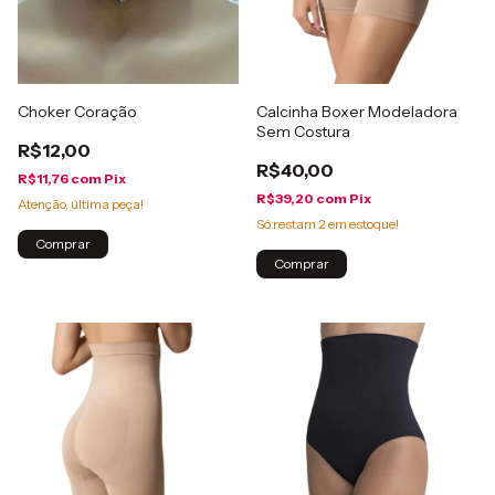
Choker Coração
Calcinha Boxer Modeladora
Sem Costura
R$12,00
R$40,00
R$11,76
com
Pix
R$39,20
com
Pix
Atenção, última peça!
Só restam
2
em estoque!
Comprar
Comprar