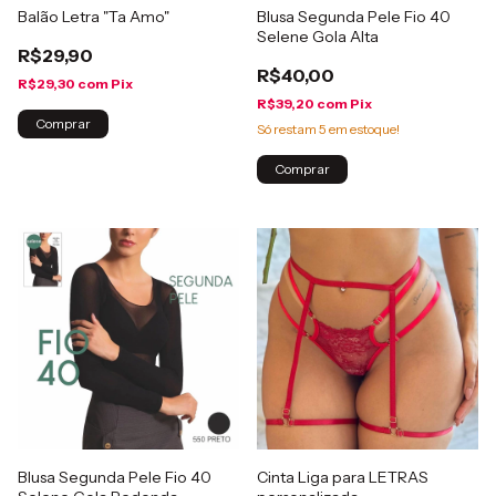
Balão Letra "Ta Amo"
Blusa Segunda Pele Fio 40
Selene Gola Alta
R$29,90
R$40,00
R$29,30
com
Pix
R$39,20
com
Pix
Comprar
Só restam
5
em estoque!
Comprar
Blusa Segunda Pele Fio 40
Cinta Liga para LETRAS