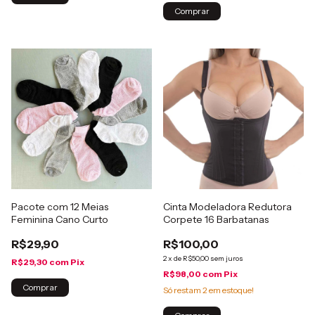
Comprar
Pacote com 12 Meias
Cinta Modeladora Redutora
Feminina Cano Curto
Corpete 16 Barbatanas
R$29,90
R$100,00
2
x
de
R$50,00
sem juros
R$29,30
com
Pix
R$98,00
com
Pix
Comprar
Só restam
2
em estoque!