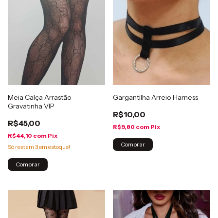
Meia Calça Arrastão
Gargantilha Arreio Harness
Gravatinha VIP
R$10,00
R$45,00
R$9,80
com
Pix
R$44,10
com
Pix
Comprar
Só restam
3
em estoque!
Comprar