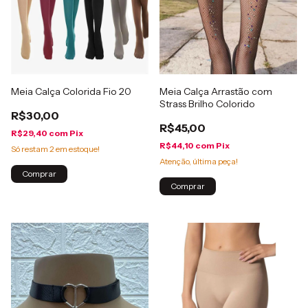
Meia Calça Colorida Fio 20
Meia Calça Arrastão com
Strass Brilho Colorido
R$30,00
R$45,00
R$29,40
com
Pix
R$44,10
com
Pix
Só restam
2
em estoque!
Atenção, última peça!
Comprar
Comprar