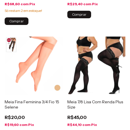
R$68,60
com
Pix
R$29,40
com
Pix
Só restam
2
em estoque!
Comprar
Comprar
Meia Fina Feminina 3/4 Fio 15
Meia 7/8 Lisa Com Renda Plus
Selene
Size
R$20,00
R$45,00
R$19,60
com
Pix
R$44,10
com
Pix