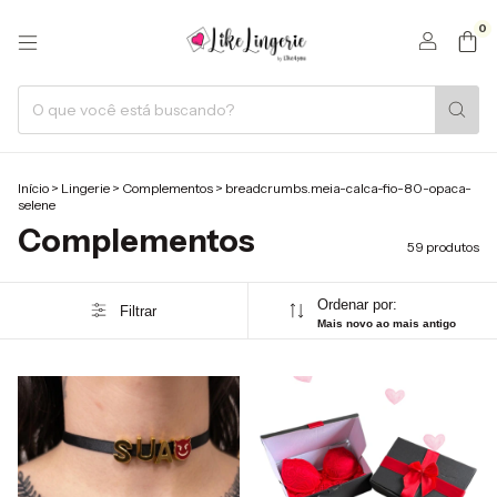
0
Início
>
Lingerie
>
Complementos
>
breadcrumbs.meia-calca-fio-80-opaca-
selene
Complementos
59 produtos
Ordenar por:
Filtrar
Mais novo ao mais antigo