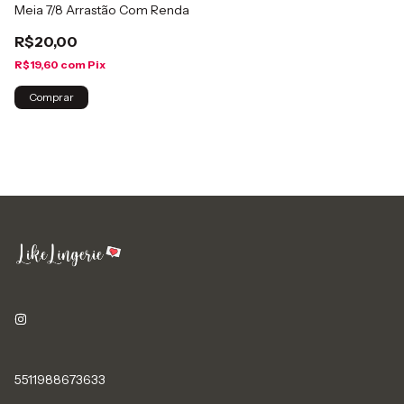
Meia 7/8 Arrastão Com Renda
R$20,00
R$19,60
com
Pix
Comprar
5511988673633