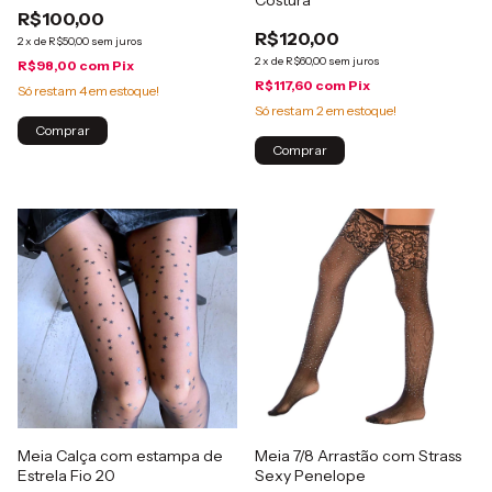
Costura
R$100,00
R$120,00
2
x
de
R$50,00
sem juros
2
x
de
R$60,00
sem juros
R$98,00
com
Pix
R$117,60
com
Pix
Só restam
4
em estoque!
Só restam
2
em estoque!
Comprar
Comprar
Meia Calça com estampa de
Meia 7/8 Arrastão com Strass
Estrela Fio 20
Sexy Penelope