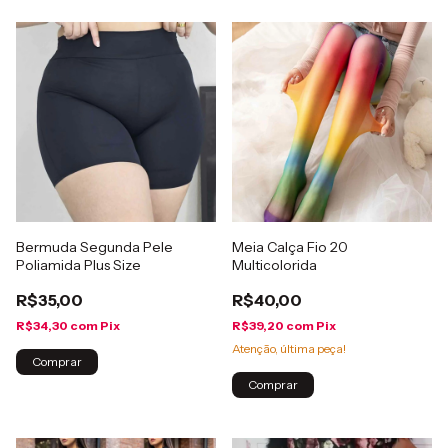
Bermuda Segunda Pele
Meia Calça Fio 20
Poliamida Plus Size
Multicolorida
R$35,00
R$40,00
R$34,30
com
Pix
R$39,20
com
Pix
Atenção, última peça!
Comprar
Comprar